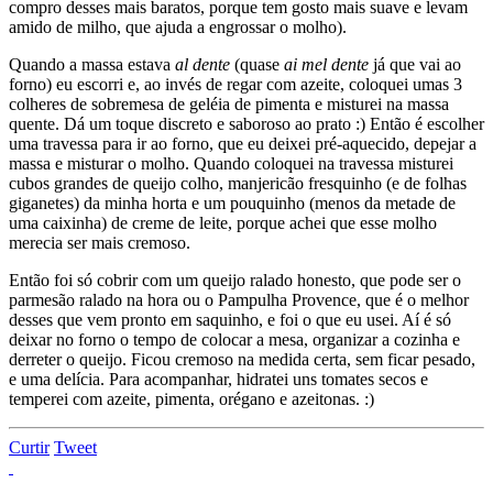
compro desses mais baratos, porque tem gosto mais suave e levam
amido de milho, que ajuda a engrossar o molho).
Quando a massa estava
al dente
(quase
ai mel dente
já que vai ao
forno) eu escorri e, ao invés de regar com azeite, coloquei umas 3
colheres de sobremesa de geléia de pimenta e misturei na massa
quente. Dá um toque discreto e saboroso ao prato :) Então é escolher
uma travessa para ir ao forno, que eu deixei pré-aquecido, depejar a
massa e misturar o molho. Quando coloquei na travessa misturei
cubos grandes de queijo colho, manjericão fresquinho (e de folhas
giganetes) da minha horta e um pouquinho (menos da metade de
uma caixinha) de creme de leite, porque achei que esse molho
merecia ser mais cremoso.
Então foi só cobrir com um queijo ralado honesto, que pode ser o
parmesão ralado na hora ou o Pampulha Provence, que é o melhor
desses que vem pronto em saquinho, e foi o que eu usei. Aí é só
deixar no forno o tempo de colocar a mesa, organizar a cozinha e
derreter o queijo. Ficou cremoso na medida certa, sem ficar pesado,
e uma delícia. Para acompanhar, hidratei uns tomates secos e
temperei com azeite, pimenta, orégano e azeitonas. :)
Curtir
Tweet