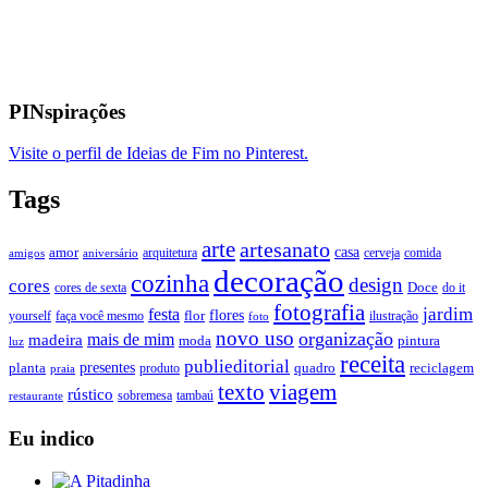
PINspirações
Visite o perfil de Ideias de Fim no Pinterest.
Tags
arte
artesanato
casa
amor
arquitetura
cerveja
comida
amigos
aniversário
decoração
cozinha
design
cores
Doce
cores de sexta
do it
fotografia
jardim
festa
flores
faça você mesmo
flor
ilustração
yourself
foto
novo uso
organização
mais de mim
madeira
moda
pintura
luz
receita
publieditorial
presentes
planta
quadro
produto
reciclagem
praia
texto
viagem
rústico
tambaú
restaurante
sobremesa
Eu indico