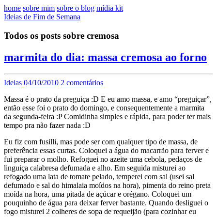
home
sobre mim
sobre o blog
mídia kit
Ideias de Fim de Semana
Todos os posts sobre cremosa
marmita do dia: massa cremosa ao forno
Ideias
04/10/2010
2 comentários
Massa é o prato da preguiça :D E eu amo massa, e amo “preguiçar”,
então esse foi o prato do domingo, e consequentemente a marmita
da segunda-feira :P Comidinha simples e rápida, para poder ter mais
tempo pra não fazer nada :D
Eu fiz com fusilli, mas pode ser com qualquer tipo de massa, de
preferência essas curtas. Coloquei a água do macarrão para ferver e
fui preparar o molho. Refoguei no azeite uma cebola, pedaços de
linguiça calabresa defumada e alho. Em seguida misturei ao
refogado uma lata de tomate pelado, temperei com sal (usei sal
defumado e sal do himalaia moídos na hora), pimenta do reino preta
moída na hora, uma pitada de açúcar e orégano. Coloquei um
pouquinho de água para deixar ferver bastante. Quando desliguei o
fogo misturei 2 colheres de sopa de requeijão (para cozinhar eu