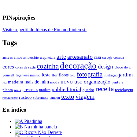
PINspirações
Visite o perfil de Ideias de Fim no Pinterest.
Tags
arte
artesanato
casa
amor
arquitetura
cerveja
comida
amigos
aniversário
decoração
cozinha
design
cores
Doce
cores de sexta
do it
fotografia
jardim
festa
flores
faça você mesmo
flor
ilustração
yourself
foto
novo uso
organização
mais de mim
madeira
moda
pintura
luz
receita
publieditorial
presentes
planta
quadro
produto
reciclagem
praia
texto
viagem
rústico
tambaú
restaurante
sobremesa
Eu indico