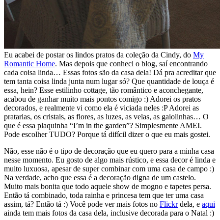
Eu acabei de postar os lindos pratos da coleção da Cindy, do
My
Romantic Home
. Mas depois que conheci o blog, saí encontrando
cada coisa linda… Essas fotos são da casa dela! Dá pra acreditar que
tem tanta coisa linda junta num lugar só? Que quantidade de louça é
essa, hein? Esse estilinho cottage, tão romântico e aconchegante,
acabou de ganhar muito mais pontos comigo :) Adorei os pratos
decorados, e realmente vi como ela é viciada neles :P Adorei as
pratarias, os cristais, as flores, as luzes, as velas, as gaiolinhas… O
que é essa plaquinha “I’m in the garden”? Simplesmente AMEI.
Pode escolher TUDO? Porque tá difícil dizer o que eu mais gostei.
Não, esse não é o tipo de decoração que eu quero para a minha casa
nesse momento. Eu gosto de algo mais rústico, e essa decor é linda e
muito luxuosa, apesar de super combinar com uma casa de campo :)
Na verdade, acho que essa é a decoração digna de um castelo.
Muito mais bonita que todo aquele show de mogno e tapetes persa.
Então tá combinado, toda rainha e princesa tem que ter uma casa
assim, tá? Então tá :) Você pode ver mais fotos no
Flickr
dela, e
aqui
ainda tem mais fotos da casa dela, inclusive decorada para o Natal :)