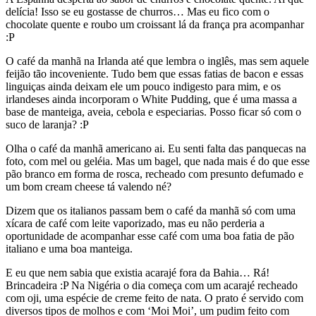
delícia! Isso se eu gostasse de churros… Mas eu fico com o
chocolate quente e roubo um croissant lá da frança pra acompanhar
:P
O café da manhã na Irlanda até que lembra o inglês, mas sem aquele
feijão tão incoveniente. Tudo bem que essas fatias de bacon e essas
linguiças ainda deixam ele um pouco indigesto para mim, e os
irlandeses ainda incorporam o White Pudding, que é uma massa a
base de manteiga, aveia, cebola e especiarias. Posso ficar só com o
suco de laranja? :P
Olha o café da manhã americano ai. Eu senti falta das panquecas na
foto, com mel ou geléia. Mas um bagel, que nada mais é do que esse
pão branco em forma de rosca, recheado com presunto defumado e
um bom cream cheese tá valendo né?
Dizem que os italianos passam bem o café da manhã só com uma
xícara de café com leite vaporizado, mas eu não perderia a
oportunidade de acompanhar esse café com uma boa fatia de pão
italiano e uma boa manteiga.
E eu que nem sabia que existia acarajé fora da Bahia… Rá!
Brincadeira :P Na Nigéria o dia começa com um acarajé recheado
com oji, uma espécie de creme feito de nata. O prato é servido com
diversos tipos de molhos e com ‘Moi Moi’, um pudim feito com