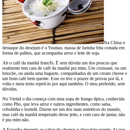
Na China o
destaque do desejum é o Youtiao, massa de farinha frita cortada em
forma de palitos, que acompanha arroz e leite de soja.
Ah o café da manhã francês. É sem dúvida um dos poucos que
realmente tem cara de café da manhã pra mim. Um croissant, ou um
brioche, ou ainda uma baguete, companhados de um cream cheese e
um bom café bem quente. Esse eu tive o prazer de provar por lá, e
volta e meia tento repetí-lo por aqui também. O meu preferido, sem
dúvidas.
No Vietnã o dia começa com uma sopa de frango típica, conhecida
como Pho, que leva arroz e outros ingredientes, como salsa,
cebolinha e hortelã. Dizem ser um dos mais nutritivos do mundo,
mas café da manhã temperado desse jeito, e com cara de jantar, não
é pra mim não.
A Espanha desperta ao sabor de churros e chocolate quente. Ai que