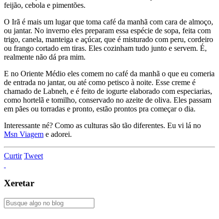
feijão, cebola e pimentões.
O Irã é mais um lugar que toma café da manhã com cara de almoço,
ou jantar. No inverno eles preparam essa espécie de sopa, feita com
trigo, canela, manteiga e açúcar, que é misturado com peru, cordeiro
ou frango cortado em tiras. Eles cozinham tudo junto e servem. É,
realmente não dá pra mim.
E no Oriente Médio eles comem no café da manhã o que eu comeria
de entrada no jantar, ou até como petisco à noite. Esse creme é
chamado de Labneh, e é feito de iogurte elaborado com especiarias,
como hortelã e tomilho, conservado no azeite de oliva. Eles passam
em pães ou torradas e pronto, estão prontos pra começar o dia.
Interessante né? Como as culturas são tão diferentes. Eu vi lá no
Msn Viagem
e adorei.
Curtir
Tweet
Xeretar