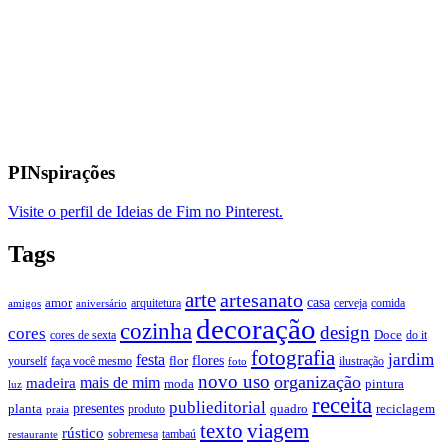
PINspirações
Visite o perfil de Ideias de Fim no Pinterest.
Tags
arte
artesanato
casa
amor
arquitetura
cerveja
comida
amigos
aniversário
decoração
cozinha
design
cores
Doce
cores de sexta
do it
fotografia
jardim
festa
flores
faça você mesmo
flor
ilustração
yourself
foto
novo uso
organização
mais de mim
madeira
moda
pintura
luz
receita
publieditorial
presentes
planta
quadro
produto
reciclagem
praia
texto
viagem
rústico
tambaú
restaurante
sobremesa