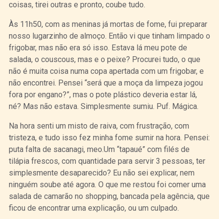
coisas, tirei outras e pronto, coube tudo.
Às 11h50, com as meninas já mortas de fome, fui preparar
nosso lugarzinho de almoço. Então vi que tinham limpado o
frigobar, mas não era só isso. Estava lá meu pote de
salada, o couscous, mas e o peixe? Procurei tudo, o que
não é muita coisa numa copa apertada com um frigobar, e
não encontrei. Pensei “será que a moça da limpeza jogou
fora por engano?”, mas o pote plástico deveria estar lá,
né? Mas não estava. Simplesmente sumiu. Puf. Mágica.
Na hora senti um misto de raiva, com frustração, com
tristeza, e tudo isso fez minha fome sumir na hora. Pensei:
puta falta de sacanagi, meo.Um “tapaué” com filés de
tilápia frescos, com quantidade para servir 3 pessoas, ter
simplesmente desaparecido? Eu não sei explicar, nem
ninguém soube até agora. O que me restou foi comer uma
salada de camarão no shopping, bancada pela agência, que
ficou de encontrar uma explicação, ou um culpado.