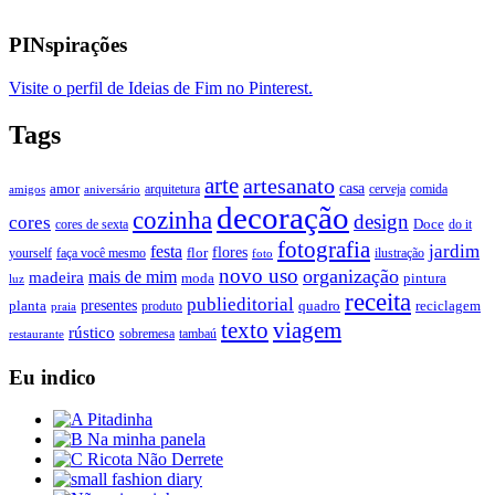
PINspirações
Visite o perfil de Ideias de Fim no Pinterest.
Tags
arte
artesanato
casa
amor
arquitetura
cerveja
comida
amigos
aniversário
decoração
cozinha
design
cores
Doce
cores de sexta
do it
fotografia
jardim
festa
flores
faça você mesmo
flor
ilustração
yourself
foto
novo uso
organização
mais de mim
madeira
moda
pintura
luz
receita
publieditorial
presentes
planta
quadro
produto
reciclagem
praia
texto
viagem
rústico
tambaú
restaurante
sobremesa
Eu indico