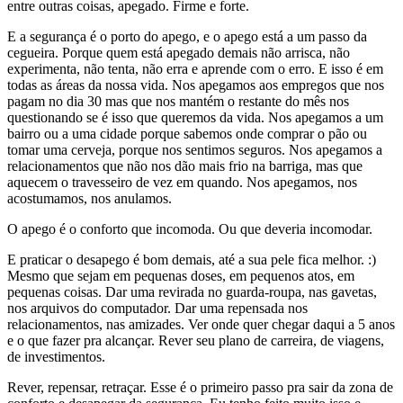
entre outras coisas, apegado. Firme e forte.
E a segurança é o porto do apego, e o apego está a um passo da
cegueira. Porque quem está apegado demais não arrisca, não
experimenta, não tenta, não erra e aprende com o erro. E isso é em
todas as áreas da nossa vida. Nos apegamos aos empregos que nos
pagam no dia 30 mas que nos mantém o restante do mês nos
questionando se é isso que queremos da vida. Nos apegamos a um
bairro ou a uma cidade porque sabemos onde comprar o pão ou
tomar uma cerveja, porque nos sentimos seguros. Nos apegamos a
relacionamentos que não nos dão mais frio na barriga, mas que
aquecem o travesseiro de vez em quando. Nos apegamos, nos
acostumamos, nos anulamos.
O apego é o conforto que incomoda. Ou que deveria incomodar.
E praticar o desapego é bom demais, até a sua pele fica melhor. :)
Mesmo que sejam em pequenas doses, em pequenos atos, em
pequenas coisas. Dar uma revirada no guarda-roupa, nas gavetas,
nos arquivos do computador. Dar uma repensada nos
relacionamentos, nas amizades. Ver onde quer chegar daqui a 5 anos
e o que fazer pra alcançar. Rever seu plano de carreira, de viagens,
de investimentos.
Rever, repensar, retraçar. Esse é o primeiro passo pra sair da zona de