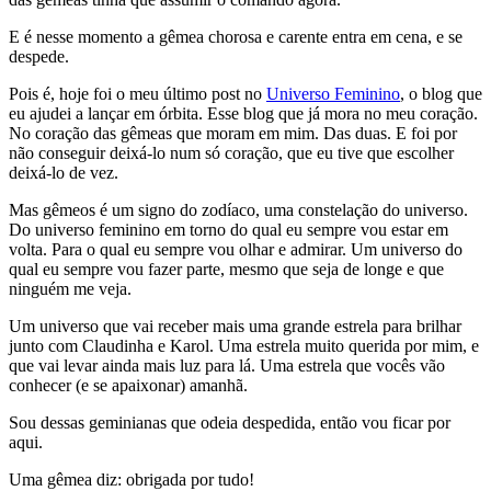
E é nesse momento a gêmea chorosa e carente entra em cena, e se
despede.
Pois é, hoje foi o meu último post no
Universo Feminino
, o blog que
eu ajudei a lançar em órbita. Esse blog que já mora no meu coração.
No coração das gêmeas que moram em mim. Das duas. E foi por
não conseguir deixá-lo num só coração, que eu tive que escolher
deixá-lo de vez.
Mas gêmeos é um signo do zodíaco, uma constelação do universo.
Do universo feminino em torno do qual eu sempre vou estar em
volta. Para o qual eu sempre vou olhar e admirar. Um universo do
qual eu sempre vou fazer parte, mesmo que seja de longe e que
ninguém me veja.
Um universo que vai receber mais uma grande estrela para brilhar
junto com Claudinha e Karol. Uma estrela muito querida por mim, e
que vai levar ainda mais luz para lá. Uma estrela que vocês vão
conhecer (e se apaixonar) amanhã.
Sou dessas geminianas que odeia despedida, então vou ficar por
aqui.
Uma gêmea diz: obrigada por tudo!