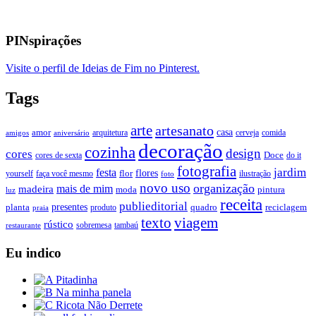
PINspirações
Visite o perfil de Ideias de Fim no Pinterest.
Tags
arte
artesanato
casa
amor
arquitetura
cerveja
comida
amigos
aniversário
decoração
cozinha
design
cores
Doce
cores de sexta
do it
fotografia
jardim
festa
flores
faça você mesmo
flor
ilustração
yourself
foto
novo uso
organização
mais de mim
madeira
moda
pintura
luz
receita
publieditorial
presentes
planta
quadro
produto
reciclagem
praia
texto
viagem
rústico
tambaú
restaurante
sobremesa
Eu indico