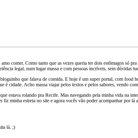
u amo comer. Como tanto que as vezes queria ter dois estômagos só pra
iência legal, num lugar massa e com pessoas incríveis, sem dúvidas tud
 bloguinho que falava de comida. E hoje é um super portal, com food hun
que é cidade. Acho massa viajar pelos textos e pelos sabores, vendo c
que estava rolando pra Recife. Mas navegando pela minha vida na in
 mês fiz minha estreia no site e agora vocês vão poder acompanhar por l
ita lá. ;)