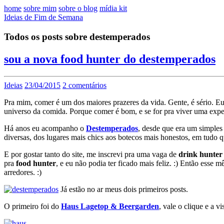
home
sobre mim
sobre o blog
mídia kit
Ideias de Fim de Semana
Todos os posts sobre destemperados
sou a nova food hunter do destemperados
Ideias
23/04/2015
2 comentários
Pra mim, comer é um dos maiores prazeres da vida. Gente, é sério. E
universo da comida. Porque comer é bom, e se for pra viver uma exper
Há anos eu acompanho o
Destemperados
, desde que era um simples
diversas, dos lugares mais chics aos botecos mais honestos, em tudo 
E por gostar tanto do site, me inscrevi pra uma vaga de
drink hunter
pra
food hunter
, e eu não podia ter ficado mais feliz. :) Então esse
arredores. :)
Já estão no ar meus dois primeiros posts.
O primeiro foi do
Haus Lagetop & Beergarden
, vale o clique e a vis