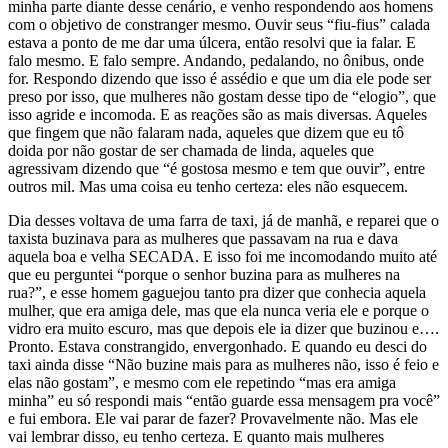
minha parte diante desse cenário, e venho respondendo aos homens
com o objetivo de constranger mesmo. Ouvir seus “fiu-fius” calada
estava a ponto de me dar uma úlcera, então resolvi que ia falar. E
falo mesmo. E falo sempre. Andando, pedalando, no ônibus, onde
for. Respondo dizendo que isso é assédio e que um dia ele pode ser
preso por isso, que mulheres não gostam desse tipo de “elogio”, que
isso agride e incomoda. E as reações são as mais diversas. Aqueles
que fingem que não falaram nada, aqueles que dizem que eu tô
doida por não gostar de ser chamada de linda, aqueles que
agressivam dizendo que “é gostosa mesmo e tem que ouvir”, entre
outros mil. Mas uma coisa eu tenho certeza: eles não esquecem.
Dia desses voltava de uma farra de taxi, já de manhã, e reparei que o
taxista buzinava para as mulheres que passavam na rua e dava
aquela boa e velha SECADA. E isso foi me incomodando muito até
que eu perguntei “porque o senhor buzina para as mulheres na
rua?”, e esse homem gaguejou tanto pra dizer que conhecia aquela
mulher, que era amiga dele, mas que ela nunca veria ele e porque o
vidro era muito escuro, mas que depois ele ia dizer que buzinou e….
Pronto. Estava constrangido, envergonhado. E quando eu desci do
taxi ainda disse “Não buzine mais para as mulheres não, isso é feio e
elas não gostam”, e mesmo com ele repetindo “mas era amiga
minha” eu só respondi mais “então guarde essa mensagem pra você”
e fui embora. Ele vai parar de fazer? Provavelmente não. Mas ele
vai lembrar disso, eu tenho certeza. E quanto mais mulheres