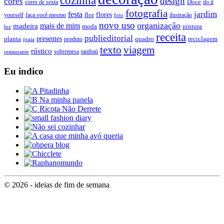
cozinha
design
cores
Doce
cores de sexta
do it
fotografia
jardim
festa
flores
faça você mesmo
flor
ilustração
yourself
foto
novo uso
organização
mais de mim
madeira
moda
pintura
luz
receita
publieditorial
presentes
planta
quadro
produto
reciclagem
praia
texto
viagem
rústico
tambaú
restaurante
sobremesa
Eu indico
© 2026 - ideias de fim de semana