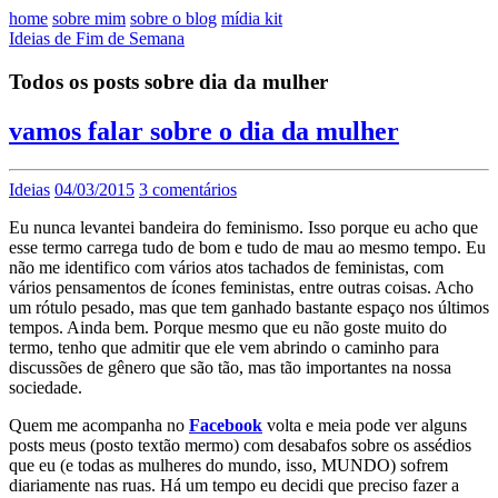
home
sobre mim
sobre o blog
mídia kit
Ideias de Fim de Semana
Todos os posts sobre dia da mulher
vamos falar sobre o dia da mulher
Ideias
04/03/2015
3 comentários
Eu nunca levantei bandeira do feminismo. Isso porque eu acho que
esse termo carrega tudo de bom e tudo de mau ao mesmo tempo. Eu
não me identifico com vários atos tachados de feministas, com
vários pensamentos de ícones feministas, entre outras coisas. Acho
um rótulo pesado, mas que tem ganhado bastante espaço nos últimos
tempos. Ainda bem. Porque mesmo que eu não goste muito do
termo, tenho que admitir que ele vem abrindo o caminho para
discussões de gênero que são tão, mas tão importantes na nossa
sociedade.
Quem me acompanha no
Facebook
volta e meia pode ver alguns
posts meus (posto textão mermo) com desabafos sobre os assédios
que eu (e todas as mulheres do mundo, isso, MUNDO) sofrem
diariamente nas ruas. Há um tempo eu decidi que preciso fazer a