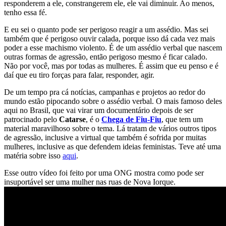
responderem a ele, constrangerem ele, ele vai diminuir. Ao menos,
tenho essa fé.
E eu sei o quanto pode ser perigoso reagir a um assédio. Mas sei
também que é perigoso ouvir calada, porque isso dá cada vez mais
poder a esse machismo violento. É de um assédio verbal que nascem
outras formas de agressão, então perigoso mesmo é ficar calado.
Não por você, mas por todas as mulheres. É assim que eu penso e é
daí que eu tiro forças para falar, responder, agir.
De um tempo pra cá notícias, campanhas e projetos ao redor do
mundo estão pipocando sobre o assédio verbal. O mais famoso deles
aqui no Brasil, que vai virar um documentário depois de ser
patrocinado pelo
Catarse
, é o
Chega de Fiu-Fiu
, que tem um
material maravilhoso sobre o tema. Lá tratam de vários outros tipos
de agressão, inclusive a virtual que também é sofrida por muitas
mulheres, inclusive as que defendem ideias feministas. Teve até uma
matéria sobre isso
aqui
.
Esse outro vídeo foi feito por uma ONG mostra como pode ser
insuportável ser uma mulher nas ruas de Nova Iorque.