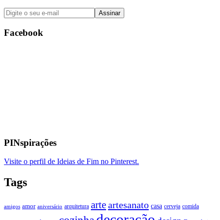
Facebook
PINspirações
Visite o perfil de Ideias de Fim no Pinterest.
Tags
arte
artesanato
casa
amor
arquitetura
cerveja
comida
amigos
aniversário
decoração