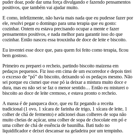
puder doar, pode dar uma força divulgando e fazendo pensamentos
positivos, que também vai ajudar muito.
E como, infelizmente, não havia mais nada que eu pudesse fazer por
ele, resolvi pegar o domingo para uma terapia que eu gosto:
cozinhar. Ontem eu estava precisando ocupar a mente e fazer
pensamentos positivos, e nada melhor para garantir isso do que
cozinhar. Então nasceu essa trouxinha de doce de leite e biscoito.
Eu inventei esse doce que, para quem foi feito como terapia, ficou
bem gostoso.
Primeiro eu preparei o recheio, partindo biscoito maizena em
pedaços pequenos. Fiz isso em cima de um escorredor e depois tirei
o excesso de “pó” do biscoito, deixando só os pedaços mesmo. Não
sei porque eu cismei que esse pó ia deixar a mistura muito doce e
dura, mas eu não sei se faz o menor sentido… Então eu misturei o
biscoito ao doce de leite cremoso, e estava pronto o recheio.
A massa é de panqueca doce, que eu fiz pegando a receita
tradicional (1 ovo, 1 xícara de farinha de trigo, 1 xícara de leite, 1
colher de chá de fermento) e adicionei duas colheres de sopa não
muito cheias de açúcar, uma colher de sopa de chocolate em pó e
uma colher de chá de essência de baunilha. Bati tudo no
liquidificador e deixei descansar na geladeira por um tempinho.