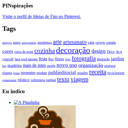
PINspirações
Visite o perfil de Ideias de Fim no Pinterest.
Tags
arte
artesanato
casa
amor
arquitetura
cerveja
comida
amigos
aniversário
decoração
cozinha
design
cores
Doce
cores de sexta
do it
fotografia
jardim
festa
flores
faça você mesmo
flor
ilustração
yourself
foto
novo uso
organização
mais de mim
madeira
moda
pintura
luz
receita
publieditorial
presentes
planta
quadro
produto
reciclagem
praia
texto
viagem
rústico
tambaú
restaurante
sobremesa
Eu indico