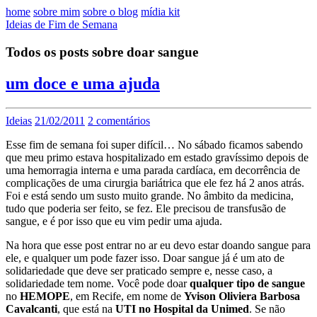
home
sobre mim
sobre o blog
mídia kit
Ideias de Fim de Semana
Todos os posts sobre doar sangue
um doce e uma ajuda
Ideias
21/02/2011
2 comentários
Esse fim de semana foi super difícil… No sábado ficamos sabendo
que meu primo estava hospitalizado em estado gravíssimo depois de
uma hemorragia interna e uma parada cardíaca, em decorrência de
complicações de uma cirurgia bariátrica que ele fez há 2 anos atrás.
Foi e está sendo um susto muito grande. No âmbito da medicina,
tudo que poderia ser feito, se fez. Ele precisou de transfusão de
sangue, e é por isso que eu vim pedir uma ajuda.
Na hora que esse post entrar no ar eu devo estar doando sangue para
ele, e qualquer um pode fazer isso. Doar sangue já é um ato de
solidariedade que deve ser praticado sempre e, nesse caso, a
solidariedade tem nome. Você pode doar
qualquer tipo de sangue
no
HEMOPE
, em Recife, em nome de
Yvison Oliviera Barbosa
Cavalcanti
, que está na
UTI no Hospital da Unimed
. Se não