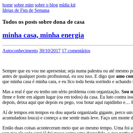
home
sobre mim
sobre o blog
mídia kit
Ideias de Fim de Semana
Todos os posts sobre dona de casa
minha casa, minha energia
Autoconhecimento
30/10/2017
17 comentários
Sempre que eu vou me apresentar, seja numa palestra ou até mesmo p
antes de qualquer posto profissional, eu sou isso. E digo que
amo com
que minha casa é minha cara, e eu fico toda besta sorrindo e achando
Mas a real é que eu tenho um sério problema com organização.
Sou m
firme e forte em algum lugar (ou em todos) da casa. Eu luto contra is
depois, deixa aqui que depois eu pego, vou botar aqui rapidinho e… P
Aí de tempos em tempos eu dou aquela organizada gigante, perco um d
acumuladora louca) e começo a me sentir mais leve. Faço um monte 
Então duas coisas aconteceram meio que ao mesmo tempo. Uma foi a mi