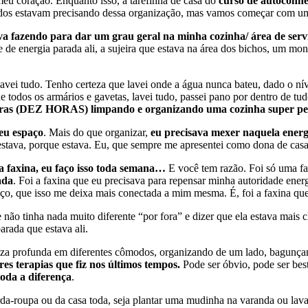
meu coração. Enquanto isso, a tarefinha de casa do
curso de autoconh
dos estavam precisando dessa organização, mas vamos começar com um
va fazendo para dar um grau geral na minha cozinha/ área de serv
de energia parada ali, a sujeira que estava na área dos bichos, um mont
lavei tudo. Tenho certeza que lavei onde a água nunca bateu, dado o nív
e todos os armários e gavetas, lavei tudo, passei pano por dentro de tu
oras (DEZ HORAS) limpando e organizando uma cozinha super p
eu espaço
. Mais do que organizar,
eu precisava mexer naquela energ
 estava, porque estava. Eu, que sempre me apresentei como dona de casa
ma faxina, eu faço isso toda semana…
E você tem razão. Foi só uma f
ada
. Foi a faxina que eu precisava para repensar minha autoridade ener
ço, que isso me deixa mais conectada a mim mesma. É, foi a faxina que
 não tinha nada muito diferente “por fora” e dizer que ela estava mais c
arada que estava ali.
eza profunda em diferentes cômodos, organizando de um lado, bagunçan
res terapias que fiz nos últimos tempos.
Pode ser óbvio, pode ser bes
toda a diferença
.
rda-roupa ou da casa toda, seja plantar uma mudinha na varanda ou la