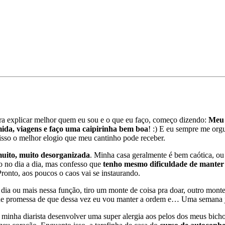
ra explicar melhor quem eu sou e o que eu faço, começo dizendo:
Meu 
ida, viagens e faço uma caipirinha bem boa
! :) E eu sempre me org
 isso o melhor elogio que meu cantinho pode receber.
uito, muito desorganizada
. Minha casa geralmente é bem caótica, ou 
so no dia a dia, mas confesso que
tenho mesmo dificuldade de manter 
ronto, aos poucos o caos vai se instaurando.
ia ou mais nessa função, tiro um monte de coisa pra doar, outro monte
de promessa de que dessa vez eu vou manter a ordem e… Uma semana já
nha diarista desenvolver uma super alergia aos pelos dos meus bichos,