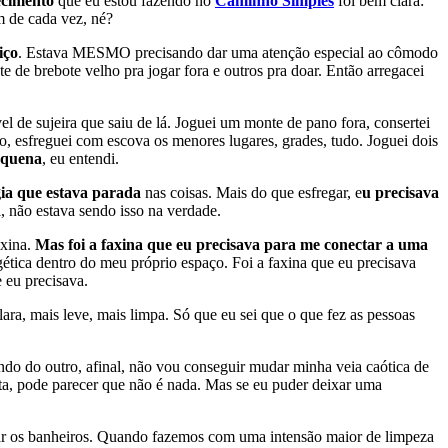
ecimento
que eu estou fazendo no
Caminho Simples
foi bem clara:
 de cada vez, né?
iço
. Estava MESMO precisando dar uma atenção especial ao cômodo
e de brebote velho pra jogar fora e outros pra doar. Então arregacei
el de sujeira que saiu de lá. Joguei um monte de pano fora, consertei
do, esfreguei com escova os menores lugares, grades, tudo. Joguei dois
equena
, eu entendi.
ia que estava parada
nas coisas. Mais do que esfregar, e
u precisava
, não estava sendo isso na verdade.
axina.
Mas foi a faxina que eu precisava para me conectar a uma
gética dentro do meu próprio espaço. Foi a faxina que eu precisava
 eu precisava.
lara, mais leve, mais limpa. Só que eu sei que o que fez as pessoas
do do outro, afinal, não vou conseguir mudar minha veia caótica de
ta, pode parecer que não é nada. Mas se eu puder deixar uma
var os banheiros. Quando fazemos com uma intensão maior de limpeza