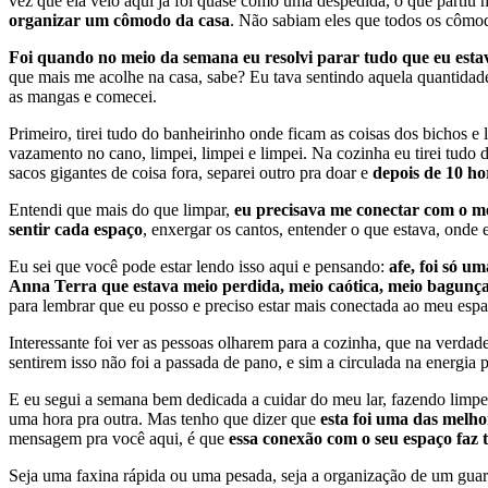
vez que ela veio aqui já foi quase como uma despedida, o que partiu 
organizar um cômodo da casa
. Não sabiam eles que todos os cômo
Foi quando no meio da semana eu resolvi parar tudo que eu esta
que mais me acolhe na casa, sabe? Eu tava sentindo aquela quantidade 
as mangas e comecei.
Primeiro, tirei tudo do banheirinho onde ficam as coisas dos bichos e 
vazamento no cano, limpei, limpei e limpei. Na cozinha eu tirei tudo d
sacos gigantes de coisa fora, separei outro pra doar e
depois de 10 h
Entendi que mais do que limpar,
eu precisava me conectar com o m
sentir cada espaço
, enxergar os cantos, entender o que estava, onde
Eu sei que você pode estar lendo isso aqui e pensando:
afe, foi só u
Anna Terra que estava meio perdida, meio caótica, meio bagunç
para lembrar que eu posso e preciso estar mais conectada ao meu espa
Interessante foi ver as pessoas olharem para a cozinha, que na verdade
sentirem isso não foi a passada de pano, e sim a circulada na energia p
E eu segui a semana bem dedicada a cuidar do meu lar, fazendo limp
uma hora pra outra. Mas tenho que dizer que
esta foi uma das melho
mensagem pra você aqui, é que
essa conexão com o seu espaço faz 
Seja uma faxina rápida ou uma pesada, seja a organização de um gua