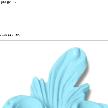
 pra gente.
cima pra ver.