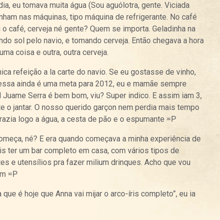
dia, eu tomava muita água (Sou aguólotra, gente. Viciada
ham nas máquinas, tipo máquina de refrigerante. No café
 o café, cerveja né gente? Quem se importa. Geladinha na
ndo sol pelo navio, e tomando cerveja. Então chegava a hora
uma coisa e outra, outra cerveja.
nica refeição a la carte do navio. Se eu gostasse de vinho,
essa ainda é uma meta para 2012, eu e mamãe sempre
Juame Serra é bem bom, viu? Super indico. E assim iam 3,
e o jantar. O nosso querido garçon nem perdia mais tempo
trazia logo a água, a cesta de pão e o espumante =P
começa, né? E era quando começava a minha experiência de
uis ter um bar completo em casa, com vários tipos de
es e utensílios pra fazer milium drinques. Acho que vou
ém =P
 que é hoje que Anna vai mijar o arco-íris completo”, eu ia