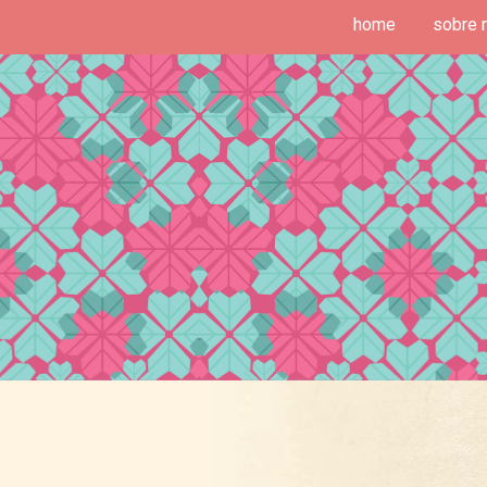
home
sobre 
deias de Fim de Semana