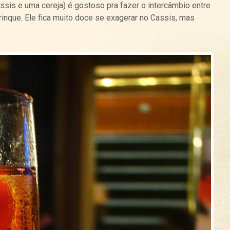
sis e uma cereja) é gostoso pra fazer o intercâmbio entre
rinque. Ele fica muito doce se exagerar no Cassis, mas