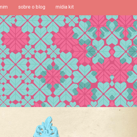
mim
sobre o blog
mídia kit