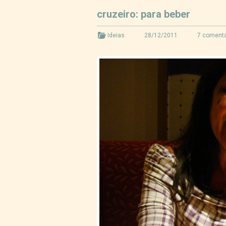
cruzeiro: para beber
Ideias
28/12/2011
7 comentá