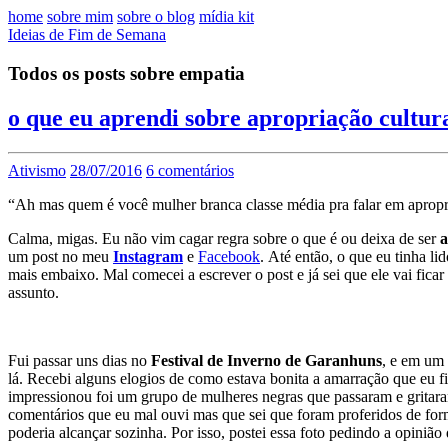
home
sobre mim
sobre o blog
mídia kit
Ideias de Fim de Semana
Todos os posts sobre empatia
o que eu aprendi sobre apropriação cultur
Ativismo
28/07/2016
6 comentários
“Ah mas quem é você mulher branca classe média pra falar em apropri
Calma, migas. Eu não vim cagar regra sobre o que é ou deixa de ser
a
um post no meu
Instagram
e
Facebook
. Até então, o que eu tinha li
mais embaixo. Mal comecei a escrever o post e já sei que ele vai fica
assunto.
Fui passar uns dias no
Festival de Inverno de Garanhuns
, e em um 
lá. Recebi alguns elogios de como estava bonita a amarração que eu f
impres
sionou foi um grupo de mulheres negras que passaram e gritar
comentários que eu mal ouvi mas que sei que foram proferidos de form
poderia alcançar sozinha. Por isso, postei essa foto pedindo a opiniã