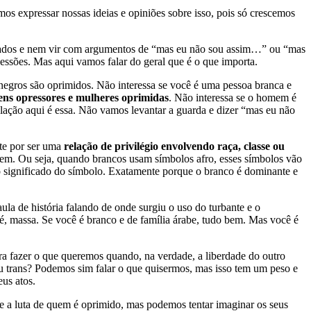
os expressar nossas ideias e opiniões sobre isso, pois só crescemos
solados e nem vir com argumentos de “mas eu não sou assim…” ou “mas
essões. Mas aqui vamos falar do geral que é o que importa.
e negros são oprimidos. Não interessa se você é uma pessoa branca e
ns opressores e mulheres oprimidas
. Não interessa se o homem é
elação aqui é essa. Não vamos levantar a guarda e dizer “mas eu não
nte por ser uma
relação de privilégio envolvendo raça, classe ou
gem. Ou seja, quando brancos usam símbolos afro, esses símbolos vão
o significado do símbolo. Exatamente porque o branco é dominante e
aula de história falando de onde surgiu o uso do turbante e o
é, massa. Se você é branco e de família árabe, tudo bem. Mas você é
para fazer o que queremos quando, na verdade, a liberdade do outro
ou trans? Podemos sim falar o que quisermos, mas isso tem um peso e
us atos.
r e a luta de quem é oprimido, mas podemos tentar imaginar os seus