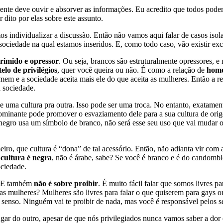
ente deve ouvir e absorver as informações. Eu acredito que todos podem
dito por elas sobre este assunto.
s individualizar a discussão. Então não vamos aqui falar de casos i
ociedade na qual estamos inseridos. E, como todo caso, vão existir exc
primido e opressor
. Ou seja, brancos são estruturalmente opressores, 
telo de privilégios
, quer você queira ou não. É como a relação de
home
mem e a sociedade aceita mais ele do que aceita as mulheres. Então a r
 sociedade.
de uma cultura pra outra. Isso pode ser uma troca. No entanto, exatame
ominante pode promover o esvaziamento dele para a sua cultura de ori
negro usa um símbolo de branco, não será esse seu uso que vai mudar 
iro, que cultura é “dona” de tal acessório. Então, não adianta vir com 
 cultura é negra
, não é árabe, sabe? Se você é branco e é do candombl
ociedade.
r. E também
não é sobre proibir
. É muito fácil falar que somos livres 
 as mulheres? Mulheres são livres para falar o que quiserem para gays 
 senso. Ninguém vai te proibir de nada, mas você é responsável pelos se
lugar do outro, apesar de que nós privilegiados nunca vamos saber a do