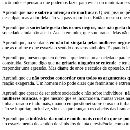
incômodos e pensar o que podemos fazer para evitar ou minimizar essa
Aprendi que
não é sobre a intenção de machucar
. Quem pisa no pé
desculpar, mas a dor dela não vai passar por isso. Então, mesmo que 
Aprendi que
a sociedade gosta dos ícones negros, mas não gosta d
sociedade ainda não aceita. Aceita em mim, que sou branca. Mas não a
Aprendi que, na verdade,
eu não fui xingada pelas mulheres negra
que as oprime e que esvazia o sentido dos seus símbolos. E quando 
Aprendi que, mesmo que eu defenda que temos uma sociedade para educ
construída. Sempre digo que
na gritaria ninguém se entende
, e ten
responder uma agressão. Mas diante de anos e séculos de opressão, nã
Aprendi que eu
não preciso concordar com todos os argumentos q
reação exagerada. Um homem não pode dizer que feminismo é extremo
Aprendi que apesar de ser sobre sociedade e não sobre indivíduos,
nã
mulheres brancas
, e que mesmo que se incomodem, muitas vezes não
tinha arrasado e tudo mais, quando eu questionei sobre o uso do turb
não se importar, inclusive, são elas que trançam os cabelos das branc
Aprendi que
a indústria da moda é muito mais cruel do que se po
no esvaziamento do sentido de símbolos de luta e resistência, como tu