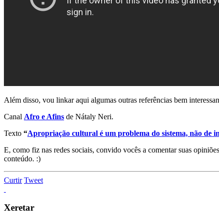
Além disso, vou linkar aqui algumas outras referências bem interessan
Canal
Afro e Afins
de Nátaly Neri.
Texto
“
Apropriação cultural é um problema do sistema, não de i
E, como fiz nas redes sociais, convido vocês a comentar suas opiniões
conteúdo. :)
Curtir
Tweet
Xeretar