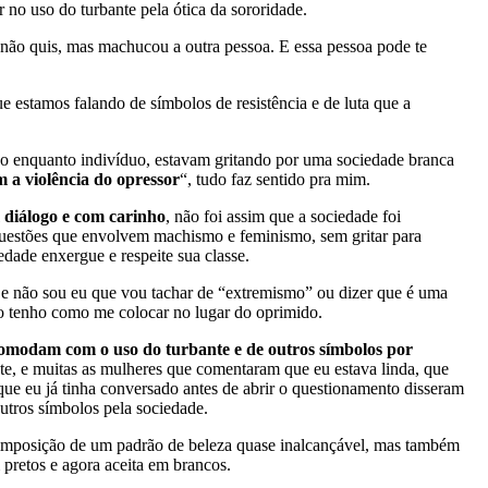
no uso do turbante pela ótica da sororidade.
 não quis, mas machucou a outra pessoa. E essa pessoa pode te
e estamos falando de símbolos de resistência e de luta que a
 enquanto indivíduo, estavam gritando por uma sociedade branca
 a violência do opressor
“, tudo faz sentido pra mim.
 diálogo e com carinho
, não foi assim que a sociedade foi
s questões que envolvem machismo e feminismo, sem gritar para
dade enxergue e respeite sua classe.
 e não sou eu que vou tachar de “extremismo” ou dizer que é uma
 tenho como me colocar no lugar do oprimido.
comodam com o uso do turbante e de outros símbolos por
e, e muitas as mulheres que comentaram que eu estava linda, que
que eu já tinha conversado antes de abrir o questionamento disseram
outros símbolos pela sociedade.
na imposição de um padrão de beleza quase inalcançável, mas também
 pretos e agora aceita em brancos.