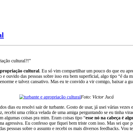
al
ação cultural?!”
propriação cultural
. Eu só vim compartilhar um pouco do que eu apre
do e ouvido das pessoas sobre isso era bem superficial, algo tipo “é da
r enorme e talvez cansativo. Mas eu te convido a vir comigo, baixar a 
Foto: Victor Jucá
dos dias eu resolvi sair de turbante. Gosto de usar, já usei várias veze
iz, recebi uma crítica velada de uma amiga perguntando se eu tinha vi
am algumas coisas pra mim. Eram coisas tipo “
esse nó na cabeça é al
a agressiva. Eu confesso que fiquei bem triste com isso. Mas sei que p
o das pessoas sobre o assunto e recebi os mais diversos feedbacks. Vou t