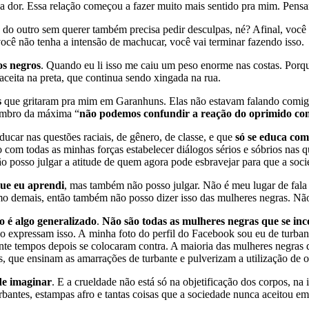
 dor. Essa relação começou a fazer muito mais sentido pra mim. Pensar 
 do outro sem querer também precisa pedir desculpas, né? Afinal, você
você não tenha a intensão de machucar, você vai terminar fazendo isso.
os negros
. Quando eu li isso me caiu um peso enorme nas costas. Porqu
ceita na preta, que continua sendo xingada na rua.
s
que gritaram pra mim em Garanhuns. Elas não estavam falando comigo
lembro da máxima “
não podemos confundir a reação do oprimido com
ar nas questões raciais, de gênero, de classe, e que
só se educa com
to com todas as minhas forças estabelecer diálogos sérios e sóbrios na
o posso julgar a atitude de quem agora pode esbravejar para que a socie
ue eu aprendi
, mas também não posso julgar. Não é meu lugar de fala
 demais, então também não posso dizer isso das mulheres negras. Não
o é algo generalizado
.
Não são todas as mulheres negras que se in
 expressam isso. A minha foto do perfil do Facebook sou eu de turbant
ante tempos depois se colocaram contra. A maioria das mulheres negras 
as, que ensinam as amarrações de turbante e pulverizam a utilização de 
de imaginar
. E a crueldade não está só na objetificação dos corpos, 
rbantes, estampas afro e tantas coisas que a sociedade nunca aceitou em