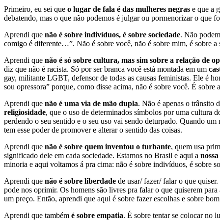
Primeiro, eu sei que
o lugar de fala é das mulheres negras
e que a g
debatendo, mas o que não podemos é julgar ou pormenorizar o que for 
Aprendi que
não é sobre indivíduos, é sobre sociedade
. Não podemo
comigo é diferente…”. Não é sobre você, não é sobre mim, é sobre a s
Aprendi que
não é só sobre cultura, mas sim sobre a relação de o
diz que não é racista. Só por ser branca você está montada em um
cas
gay, militante LGBT, defensor de todas as causas feministas. Ele é ho
sou opressora” porque, como disse acima, não é sobre você. É sobre a
Aprendi que
não é uma via de mão dupla
. Não é apenas o trânsito 
religiosidade
, que o uso de determinados símbolos por uma cultura d
perdendo o seu sentido e o seu uso vai sendo deturpado. Quando um 
tem esse poder de promover e alterar o sentido das coisas.
Aprendi que
não é sobre quem inventou o turbante
, quem usa prime
significado dele em cada sociedade. Estamos no Brasil e aqui a
nossa
minoria e aqui voltamos á pra cima: não é sobre indivíduos, é sobre s
Aprendi que
não é sobre liberdade
de usar/ fazer/ falar o que quise
pode nos oprimir. Os homens são livres pra falar o que quiserem para
um preço. Então, aprendi que aqui é sobre fazer escolhas e sobre bom
Aprendi que também
é sobre empatia
. É sobre tentar se colocar no 