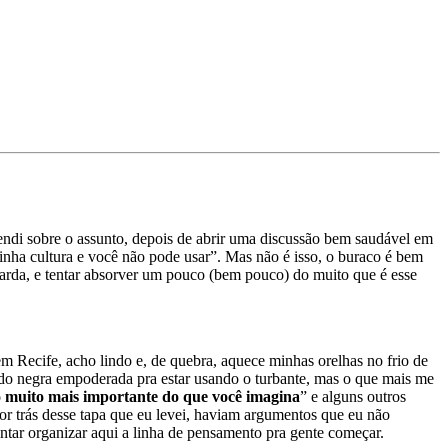
ndi sobre o assunto, depois de abrir uma discussão bem saudável em
 minha cultura e você não pode usar”. Mas não é isso, o buraco é bem
guarda, e tentar absorver um pouco (bem pouco) do muito que é esse
s em Recife, acho lindo e, de quebra, aquece minhas orelhas no frio de
rado negra empoderada pra estar usando o turbante, mas o que mais me
go muito mais importante do que você imagina
” e alguns outros
or trás desse tapa que eu levei, haviam argumentos que eu não
entar organizar aqui a linha de pensamento pra gente começar.