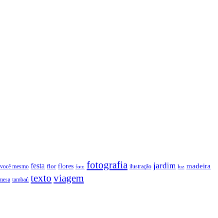
fotografia
jardim
festa
flores
madeira
 você mesmo
flor
ilustração
foto
luz
texto
viagem
tambaú
mesa