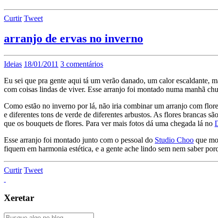
Curtir
Tweet
arranjo de ervas no inverno
Ideias
18/01/2011
3 comentários
Eu sei que pra gente aqui tá um verão danado, um calor escaldante, ma
com coisas lindas de viver. Esse arranjo foi montado numa manhã ch
Como estão no inverno por lá, não iria combinar um arranjo com flore
e diferentes tons de verde de diferentes arbustos. As flores brancas 
que os bouquets de flores. Para ver mais fotos dá uma chegada lá no
Esse arranjo foi montado junto com o pessoal do
Studio Choo
que mos
fiquem em harmonia estética, e a gente ache lindo sem nem saber porq
Curtir
Tweet
Xeretar