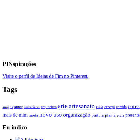
PINspirações
Visite o perfil de Ideias de Fim no Pinterest.
Tags
arte
artesanato
cores
casa
amor
arquitetura
cerveja
comida
amigos
aniversário
novo uso
organização
mais de mim
presente
moda
pintura
planta
praia
Eu indico