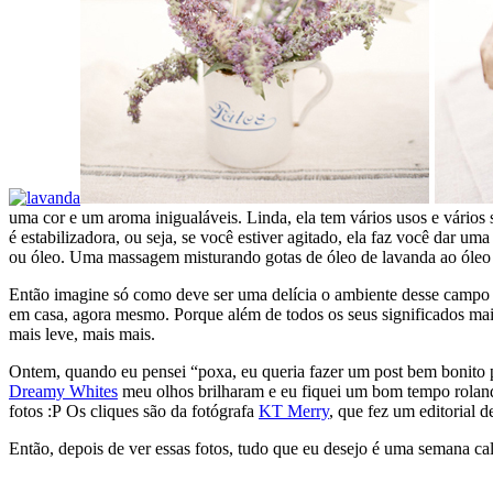
uma cor e um aroma inigualáveis. Linda, ela tem vários usos e vários 
é estabilizadora, ou seja, se você estiver agitado, ela faz você dar u
ou óleo. Uma massagem misturando gotas de óleo de lavanda ao óleo d
Então imagine só como deve ser uma delícia o ambiente desse campo d
em casa, agora mesmo. Porque além de todos os seus significados mais
mais leve, mais mais.
Ontem, quando eu pensei “poxa, eu queria fazer um post bem bonito p
Dreamy Whites
meu olhos brilharam e eu fiquei um bom tempo rolando
fotos :P Os cliques são da fotógrafa
KT Merry
, que fez um editorial 
Então, depois de ver essas fotos, tudo que eu desejo é uma semana calm