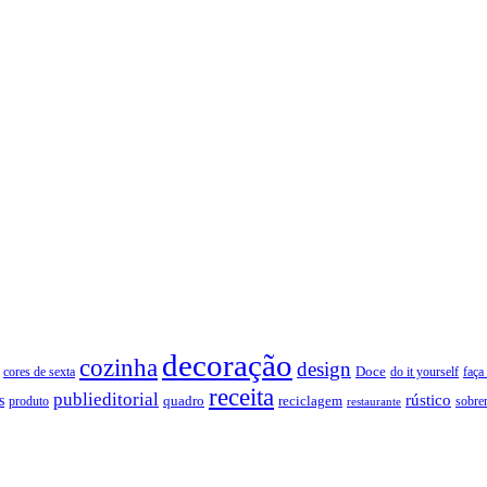
decoração
cozinha
design
Doce
cores de sexta
faça
do it yourself
receita
publieditorial
rústico
s
quadro
produto
reciclagem
restaurante
sobre