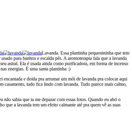
Lavanda. Essa plantinha pequenininha que tem
er usado para banhos e escalda pés. A aromoterapia fala que a lavanda
o seu astral. Ela é usada ainda como purificadora, em forma de incenso
as energias. É uma santa plantinha :)
ei encantada e doida pra arrumar um mói de lavanda pra colocar aqui
 um casamento, tudo fica lindo com lavanda. Tudo parece mais calmo,
eu não sabia que ia me deparar com essas fotos. Quando eu abri o
cho que a lavanda tem um efeito calmante até pra quem vê as suas