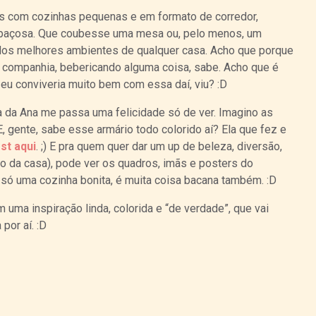
os com cozinhas pequenas e em formato de corredor,
paçosa. Que coubesse uma mesa ou, pelo menos, um
 dos melhores ambientes de qualquer casa. Acho que porque
 companhia, bebericando alguma coisa, sabe. Acho que é
 eu conviveria muito bem com essa daí, viu? :D
a da Ana me passa uma felicidade só de ver. Imagino as
, gente, sabe esse armário todo colorido aí? Ela que fez e
st aqui
. ;) E pra quem quer dar um up de beleza, diversão,
to da casa), pode ver os quadros, imãs e posters do
 só uma cozinha bonita, é muita coisa bacana também. :D
uma inspiração linda, colorida e “de verdade”, que vai
por aí. :D
Curtir
Tweet