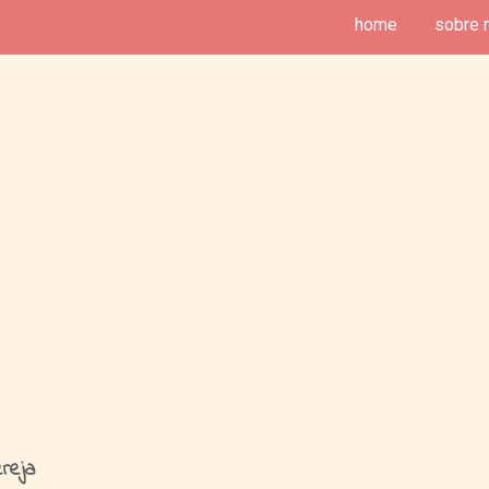
home
sobre 
deias de Fim de Semana
reja