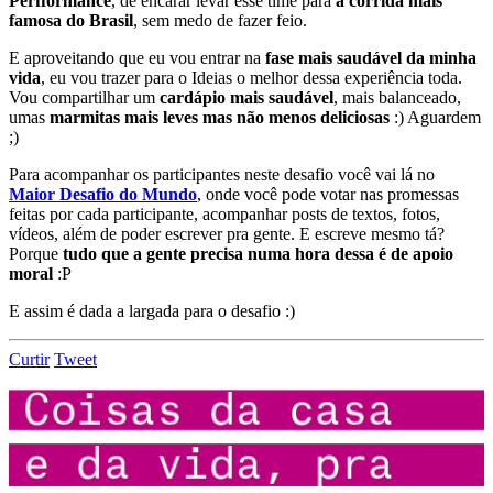
Perfformance
, de encarar levar esse time para
a corrida mais
famosa do Brasil
, sem medo de fazer feio.
E aproveitando que eu vou entrar na
fase mais saudável da minha
vida
, eu vou trazer para o Ideias o melhor dessa experiência toda.
Vou compartilhar um
cardápio mais saudável
, mais balanceado,
umas
marmitas mais leves mas não menos deliciosas
:) Aguardem
;)
Para acompanhar os participantes neste desafio você vai lá no
Maior Desafio do Mundo
, onde você pode votar nas promessas
feitas por cada participante, acompanhar posts de textos, fotos,
vídeos, além de poder escrever pra gente. E escreve mesmo tá?
Porque
tudo que a gente precisa numa hora dessa é de apoio
moral
:P
E assim é dada a largada para o desafio :)
Curtir
Tweet