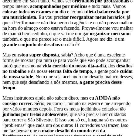
dezembro em São Paulo. Vamos ser
orientados por profissionais
o
tempo inteiro,
acompanhados por médicos
e tudo mais. Vamos
colocar todos os exames em dia
e ter uma
dieta balanceada por
um nutricionista
. Eu vou precisar
reorganizar meus horários
, já
que a Perfformance não fica perto da agência e eu não posso malhar
na hora do almoço como estava fazendo. Provavelmente vou malhar
de manhã bem cedinho, o que vai me obrigar
organizar meu sono
também, o que me parece ser o mais difícil. Agora me diz, é um
grande conjunto de desafios
ou não é?
Mas eu
estou super disposta
, sabia? Acho que é uma excelente
forma de mostrar pra mim (e para vocês que vão pode acompanhar
tudo) que mesmo na
vida corrida do nosso dia-a-dia
, dos
desafios
no trabalho
e da nossa
eterna falta de tempo
, a gente pode
cuidar
da nossa saúde
. Nem que seja aceitando um desafio maluco desses,
nem que seja desafiando a nós mesmos,
a gente precisa desse
tempo
.
Meus instrutores ainda não sabem disso, mas
eu AINDA não
consigo correr
. Sério, eu corro 1 minuto na esteira e me arrependo
por vários minutos depois. Fora os meus joelhinhos coitados, tão
judiados por trelas adolescentes
, que vão precisar ser cuidados
para correr a São Silvestre. E isso sou só eu, imagina só os outros
“problemas” que cada um dos outros 11 corredores vai trazer. Isso
me faz pensar que
o maior desafio do mundo é o da