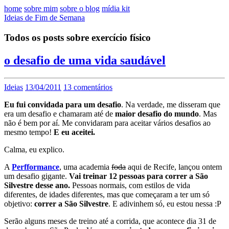
home
sobre mim
sobre o blog
mídia kit
Ideias de Fim de Semana
Todos os posts sobre exercício físico
o desafio de uma vida saudável
Ideias
13/04/2011
13 comentários
Eu fui convidada para um desafio
. Na verdade, me disseram que
era um desafio e chamaram até de
maior desafio do mundo
. Mas
não é bem por aí. Me convidaram para aceitar vários desafios ao
mesmo tempo!
E eu aceitei.
Calma, eu explico.
A
Perfformance
, uma academia
foda
aqui de Recife, lançou ontem
um desafio gigante.
Vai treinar 12 pessoas para correr a São
Silvestre desse ano.
Pessoas normais, com estilos de vida
diferentes, de idades diferentes, mas que começaram a ter um só
objetivo:
correr a São Silvestre
. E adivinhem só, eu estou nessa :P
Serão alguns meses de treino até a corrida, que acontece dia 31 de