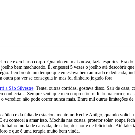
ito de exercitar o corpo. Quando era mais nova, fazia esportes. Era do 
 joelho bem machucado. É, engessei 5 vezes o joelho até descobrir qu
légio. Lembro de um tempo que eu estava bem animada e dedicada, indo
 outra pra ver se conseguia ir, mas foi dinheiro jogado fora.
ri a São Silvestre
. Tentei outras corridas, gostava disso. Sair de casa, c
eu conhecia… Sempre senti que meu corpo não foi feito pra correr, ma
 o veredito: não pode correr nunca mais. Entre mil outras limitações d
o caótico e da falta de estacionamento no Recife Antigo, quando voltei
u comecei a amar isso. Mochila nas costas, protetor solar, roupa fech
rabalho morta de cansada, de calor, de suor e de felicidade. Até falei
adoro e que é uma terapia muito bem vinda.