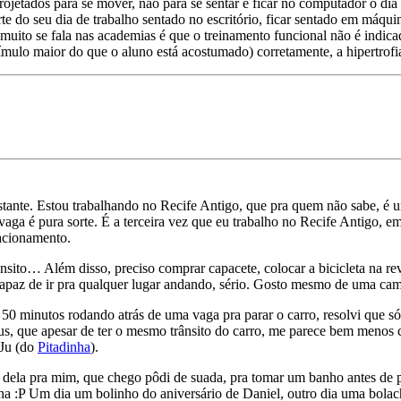
jetados para se mover, não para se sentar e ficar no computador o dia
te do seu dia de trabalho sentado no escritório, ficar sentado em máqui
muito se fala nas academias é que o treinamento funcional não é indic
ímulo maior do que o aluno está acostumado) corretamente, a hipertrofi
nte. Estou trabalhando no Recife Antigo, que pra quem não sabe, é um 
vaga é pura sorte. É a terceira vez que eu trabalho no Recife Antigo, 
acionamento.
ânsito… Além disso, preciso comprar capacete, colocar a bicicleta na re
apaz de ir pra qualquer lugar andando, sério. Gosto mesmo de uma ca
 50 minutos rodando atrás de uma vaga pra parar o carro, resolvi que só
s, que apesar de ter o mesmo trânsito do carro, me parece bem menos ca
 Ju (do
Pitadinha
).
a dela pra mim, que chego pôdi de suada, pra tomar um banho antes de p
aha :P Um dia um bolinho do aniversário de Daniel, outro dia uma bol