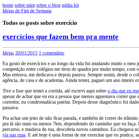
home
sobre mim
sobre o blog
mídia kit
Ideias de Fim de Semana
Todos os posts sobre exercício
exercícios que fazem bem pra mente
Ideias
20/01/2015
1 comentário
Eu gosto de exercícios e ao longo da vida fui mudando muito o meu je
competição entre colégios me tirou de quadra por muito tempo, com o
Mas entrava, me dedicava e depois parava. Sempre assim, desde o co
agência, de casa e de academia. Ainda tentei, paguei um ano inteiro em
Tive a fase que tentei a corrida, até escrevi aqui sobre
o dia que eu mor
apesar de achar que eu era a pessoa que menos aguentava correr que 
corredor, ou condromalácia patelar. Depois desse diagnóstico foi dado
passava.
Pra achar um jeito de não ficar parada, e também de correr do trânsit
pra lá são mais ou menos 7km, dependendo do caminho que eu faça. E e
percurso, e mudava de rua, descobria novos caminhos. Eu chegava no t
via nas ruas
. E até hoje é uma forma de me exercitar que eu pratico, 