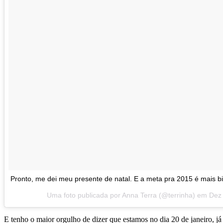
Pronto, me dei meu presente de natal. E a meta pra 2015 é mais bi
Uma foto publicada por Anna Terra (@terrinha) em
Dez 
E tenho o maior orgulho de dizer que estamos no dia 20 de janeiro, já