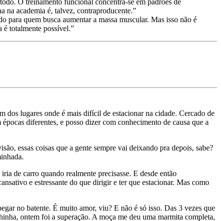
 todo. O treinamento funcional concentra-se em padrões de
na na academia é, talvez, contraproducente.”
ado para quem busca aumentar a massa muscular. Mas isso não é
a é totalmente possível.”
dos lugares onde é mais difícil de estacionar na cidade. Cercado de
em épocas diferentes, e posso dizer com conhecimento de causa que a
visão, essas coisas que a gente sempre vai deixando pra depois, sabe?
minhada.
 iria de carro quando realmente precisasse. E desde então
nsativo e estressante do que dirigir e ter que estacionar. Mas como
egar no batente. É muito amor, viu? E não é só isso. Das 3 vezes que
achinha, ontem foi a superação. A moça me deu uma marmita completa,