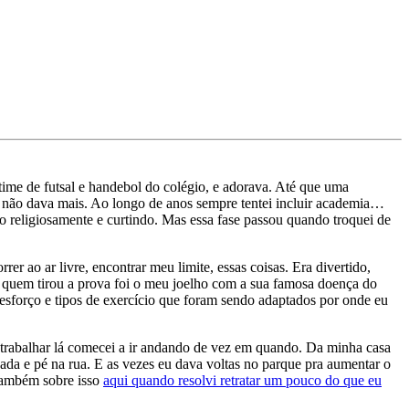
time de futsal e handebol do colégio, e adorava. Até que uma
e não dava mais. Ao longo de anos sempre tentei incluir academia…
 religiosamente e curtindo. Mas essa fase passou quando troquei de
orrer ao ar livre, encontrar meu limite, essas coisas. Era divertido,
s quem tirou a prova foi o meu joelho com a sua famosa doença do
e esforço e tipos de exercício que foram sendo adaptados por onde eu
 a trabalhar lá comecei a ir andando de vez em quando. Da minha casa
ada e pé na rua. E as vezes eu dava voltas no parque pra aumentar o
 também sobre isso
aqui quando resolvi retratar um pouco do que eu