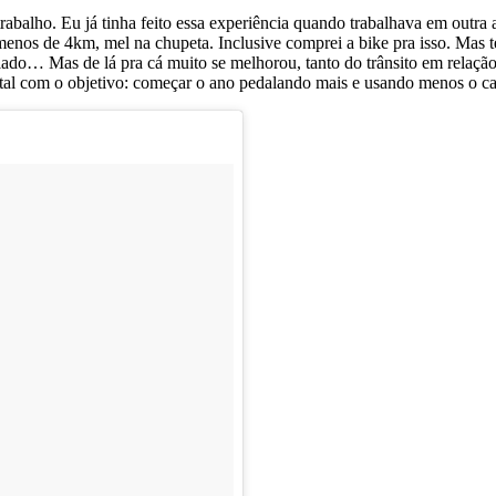
trabalho. Eu já tinha feito essa experiência quando trabalhava em outra 
e menos de 4km, mel na chupeta. Inclusive comprei a bike pra isso. Ma
ado… Mas de lá pra cá muito se melhorou, tanto do trânsito em relação 
atal com o objetivo: começar o ano pedalando mais e usando menos o ca