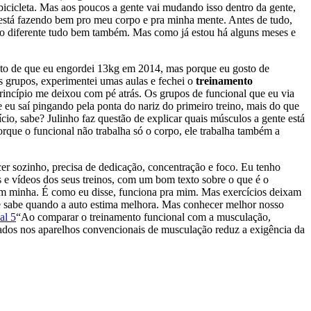
bicicleta. Mas aos poucos a gente vai mudando isso dentro da gente,
 está fazendo bem pro meu corpo e pra minha mente. Antes de tudo,
nião diferente tudo bem também. Mas como já estou há alguns meses e
fato de que eu engordei 13kg em 2014, mas porque eu gosto de
s grupos, experimentei umas aulas e fechei o
treinamento
incípio me deixou com pé atrás. Os grupos de funcional que eu via
eu saí pingando pela ponta do nariz do primeiro treino, mais do que
cício, sabe? Julinho faz questão de explicar quais músculos a gente está
rque o funcional não trabalha só o corpo, ele trabalha também a
r sozinho, precisa de dedicação, concentração e foco. Eu tenho
 e vídeos dos seus treinos, com um bom texto sobre o que é o
em minha. É como eu disse, funciona pra mim. Mas exercícios deixam
te sabe quando a auto estima melhora. Mas conhecer melhor nosso
“Ao comparar o treinamento funcional com a musculação,
utados nos aparelhos convencionais de musculação reduz a exigência da