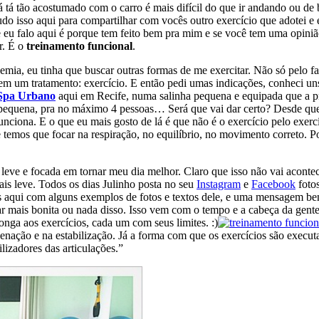
 tá tão acostumado com o carro é mais difícil do que ir andando ou de 
udo isso aqui para compartilhar com vocês outro exercício que adotei e
que eu falo aqui é porque tem feito bem pra mim e se você tem uma opi
r. É o
treinamento funcional
.
demia, eu tinha que buscar outras formas de me exercitar. Não só pelo 
tem um tratamento: exercício. E então pedi umas indicações, conheci un
 Spa Urbano
aqui em Recife, numa salinha pequena e equipada que a pr
 pequena, pra no máximo 4 pessoas… Será que vai dar certo? Desde que 
 funciona. E o que eu mais gosto de lá é que não é o exercício pelo exer
temos que focar na respiração, no equilíbrio, no movimento correto. Po
e e focada em tornar meu dia melhor. Claro que isso não vai acontece
ais leve. Todos os dias Julinho posta no seu
Instagram
e
Facebook
fotos
cês aqui com alguns exemplos de fotos e textos dele, e uma mensagem b
car mais bonita ou nada disso. Isso vem com o tempo e a cabeça da gen
nga aos exercícios, cada um com seus limites. :)
ordenação e na estabilização. Já a forma com que os exercícios são exec
lizadores das articulações.”