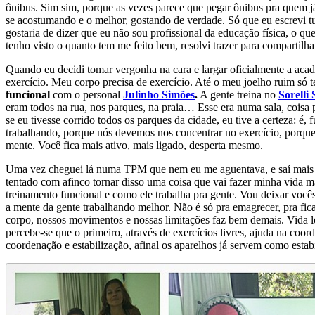
ônibus. Sim sim, porque as vezes parece que pegar ônibus pra quem já
se acostumando e o melhor, gostando de verdade. Só que eu escrevi t
gostaria de dizer que eu não sou profissional da educação física, o 
tenho visto o quanto tem me feito bem, resolvi trazer para compartilha
Quando eu decidi tomar vergonha na cara e largar oficialmente a aca
exercício. Meu corpo precisa de exercício. Até o meu joelho ruim só 
funcional
com o personal
Julinho Simões
.
A gente treina no
Sorelli
eram todos na rua, nos parques, na praia… Esse era numa sala, coisa
se eu tivesse corrido todos os parques da cidade, eu tive a certeza: é,
trabalhando, porque nós devemos nos concentrar no exercício, porque 
mente. Você fica mais ativo, mais ligado, desperta mesmo.
Uma vez cheguei lá numa TPM que nem eu me aguentava, e saí mais lev
tentado com afinco tornar disso uma coisa que vai fazer minha vida m
treinamento funcional e como ele trabalha pra gente. Vou deixar vo
a mente da gente trabalhando melhor. Não é só pra emagrecer, pra fi
corpo, nossos movimentos e nossas limitações faz bem demais. Vida lo
percebe-se que o primeiro, através de exercícios livres, ajuda na co
coordenação e estabilização, afinal os aparelhos já servem como estabi