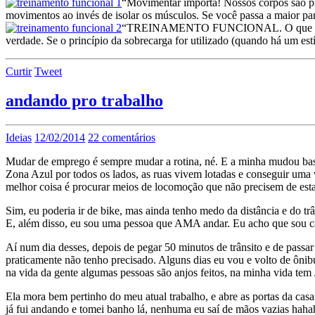
“Movimentar importa! Nossos corpos são pro
movimentos ao invés de isolar os músculos. Se você passa a maior par
“TREINAMENTO FUNCIONAL.
O que 
verdade. Se o princípio da sobrecarga for utilizado (quando há um est
Curtir
Tweet
andando pro trabalho
Ideias
12/02/2014
22 comentários
Mudar de emprego é sempre mudar a rotina, né. E a minha mudou basta
Zona Azul por todos os lados, as ruas vivem lotadas e conseguir uma 
melhor coisa é procurar meios de locomoção que não precisem de est
Sim, eu poderia ir de bike, mas ainda tenho medo da distância e do tr
E, além disso, eu sou uma pessoa que AMA andar. Eu acho que sou c
Aí num dia desses, depois de pegar 50 minutos de trânsito e de passar
praticamente não tenho precisado. Alguns dias eu vou e volto de ônibu
na vida da gente algumas pessoas são anjos feitos, na minha vida tem
Ela mora bem pertinho do meu atual trabalho, e abre as portas da cas
já fui andando e tomei banho lá, nenhuma eu saí de mãos vazias hah