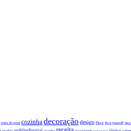
decoração
cozinha
design
Doce
cores de sexta
faça
do it yourself
receita
publieditorial
rústico
s
quadro
produto
reciclagem
restaurante
sobre