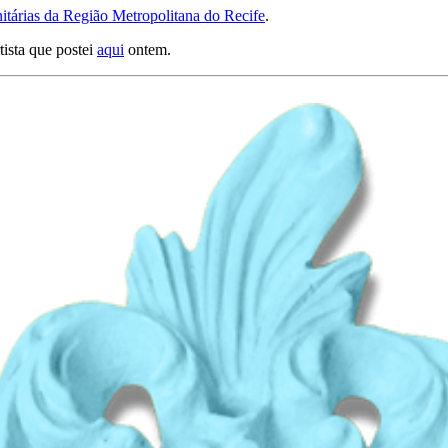
tárias da Região Metropolitana do Recife
.
tista que postei
aqui
ontem.