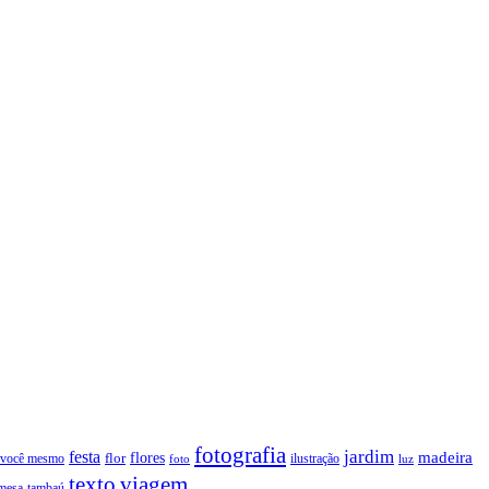
fotografia
jardim
festa
flores
madeira
 você mesmo
flor
ilustração
foto
luz
texto
viagem
tambaú
mesa