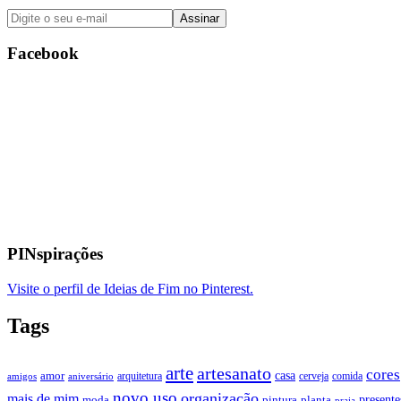
Facebook
PINspirações
Visite o perfil de Ideias de Fim no Pinterest.
Tags
arte
artesanato
cores
casa
amor
arquitetura
cerveja
comida
amigos
aniversário
novo uso
organização
mais de mim
presente
moda
pintura
planta
praia