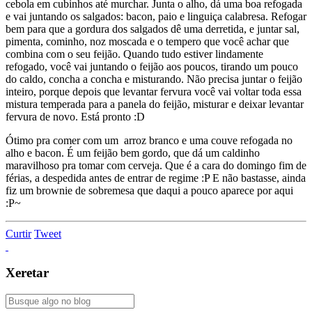
cebola em cubinhos até murchar. Junta o alho, dá uma boa refogada
e vai juntando os salgados: bacon, paio e linguiça calabresa. Refogar
bem para que a gordura dos salgados dê uma derretida, e juntar sal,
pimenta, cominho, noz moscada e o tempero que você achar que
combina com o seu feijão. Quando tudo estiver lindamente
refogado, você vai juntando o feijão aos poucos, tirando um pouco
do caldo, concha a concha e misturando. Não precisa juntar o feijão
inteiro, porque depois que levantar fervura você vai voltar toda essa
mistura temperada para a panela do feijão, misturar e deixar levantar
fervura de novo. Está pronto :D
Ótimo pra comer com um arroz branco e uma couve refogada no
alho e bacon. É um feijão bem gordo, que dá um caldinho
maravilhoso pra tomar com cerveja. Que é a cara do domingo fim de
férias, a despedida antes de entrar de regime :P E não bastasse, ainda
fiz um brownie de sobremesa que daqui a pouco aparece por aqui
:P~
Curtir
Tweet
Xeretar