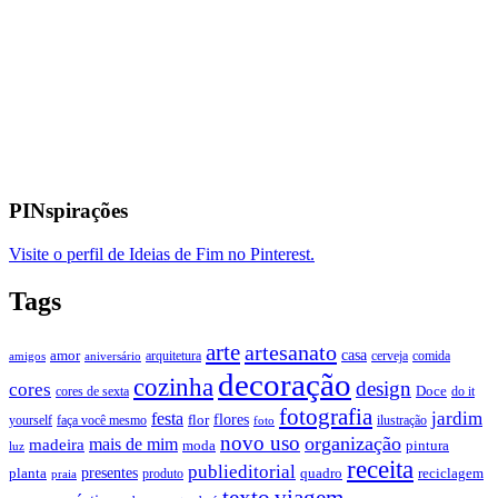
PINspirações
Visite o perfil de Ideias de Fim no Pinterest.
Tags
arte
artesanato
casa
amor
arquitetura
cerveja
comida
amigos
aniversário
decoração
cozinha
design
cores
Doce
cores de sexta
do it
fotografia
jardim
festa
flores
faça você mesmo
flor
ilustração
yourself
foto
novo uso
organização
mais de mim
madeira
moda
pintura
luz
receita
publieditorial
presentes
planta
quadro
produto
reciclagem
praia
texto
viagem