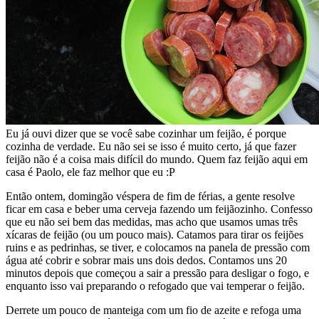
Eu já ouvi dizer que se você sabe cozinhar um feijão, é porque
cozinha de verdade. Eu não sei se isso é muito certo, já que fazer
feijão não é a coisa mais difícil do mundo. Quem faz feijão aqui em
casa é Paolo, ele faz melhor que eu :P
Então ontem, domingão véspera de fim de férias, a gente resolve
ficar em casa e beber uma cerveja fazendo um feijãozinho. Confesso
que eu não sei bem das medidas, mas acho que usamos umas três
xícaras de feijão (ou um pouco mais). Catamos para tirar os feijões
ruins e as pedrinhas, se tiver, e colocamos na panela de pressão com
água até cobrir e sobrar mais uns dois dedos. Contamos uns 20
minutos depois que começou a sair a pressão para desligar o fogo, e
enquanto isso vai preparando o refogado que vai temperar o feijão.
Derrete um pouco de manteiga com um fio de azeite e refoga uma