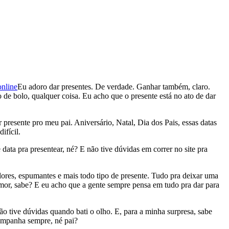
Eu adoro dar presentes. De verdade. Ganhar também, claro.
 de bolo, qualquer coisa. Eu acho que o presente está no ato de dar
resente pro meu pai. Aniversário, Natal, Dia dos Pais, essas datas
ifícil.
data pra presentear, né? E não tive dúvidas em correr no site pra
lores, espumantes e mais todo tipo de presente. Tudo pra deixar uma
 amor, sabe? E eu acho que a gente sempre pensa em tudo pra dar para
o tive dúvidas quando bati o olho. E, para a minha surpresa, sabe
ompanha sempre, né pai?