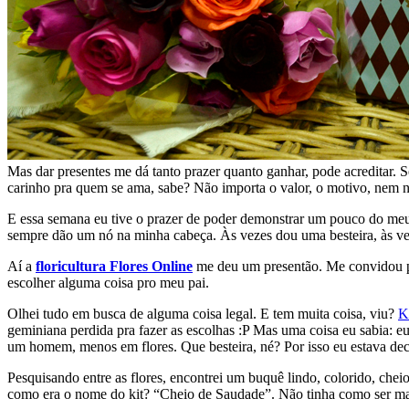
Mas dar presentes me dá tanto prazer quanto ganhar, pode acreditar. 
carinho pra quem se ama, sabe? Não importa o valor, o motivo, nem n
E essa semana eu tive o prazer de poder demonstrar um pouco do meu a
sempre dão um nó na minha cabeça. Às vezes dou uma besteira, às veze
Aí a
floricultura Flores Online
me deu um presentão. Me convidou para
escolher alguma coisa pro meu pai.
Olhei tudo em busca de alguma coisa legal. E tem muita coisa, viu?
K
geminiana perdida pra fazer as escolhas :P Mas uma coisa eu sabia: eu
um homem, menos em flores. Que besteira, né? Por isso eu estava deci
Pesquisando entre as flores, encontrei um buquê lindo, colorido, che
como era o nome do kit? “Cheio de Saudade”. Não tinha como ser mai