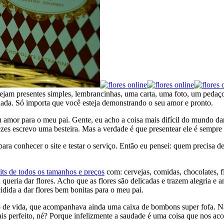
Sejam presentes simples, lembrancinhas, uma carta, uma foto, um pedaço
ada. Só importa que você esteja demonstrando o seu amor e pronto.
mor para o meu pai. Gente, eu acho a coisa mais difícil do mundo dar p
s escrevo uma besteira. Mas a verdade é que presentear ele é sempre d
 conhecer o site e testar o serviço. Então eu pensei: quem precisa de 
its de todos os tamanhos e preços
com: cervejas, comidas, chocolates, f
 queria dar flores. Acho que as flores são delicadas e trazem alegria e
dida a dar flores bem bonitas para o meu pai.
io de vida, que acompanhava ainda uma caixa de bombons super fofa. Nã
s perfeito, né? Porque infelizmente a saudade é uma coisa que nos ac