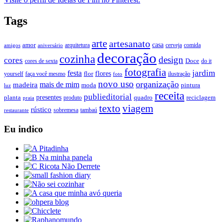
Tags
arte
artesanato
casa
amor
arquitetura
cerveja
comida
amigos
aniversário
decoração
cozinha
design
cores
Doce
cores de sexta
do it
fotografia
jardim
festa
flores
faça você mesmo
flor
ilustração
yourself
foto
novo uso
organização
mais de mim
madeira
moda
pintura
luz
receita
publieditorial
presentes
planta
quadro
produto
reciclagem
praia
texto
viagem
rústico
tambaú
restaurante
sobremesa
Eu indico