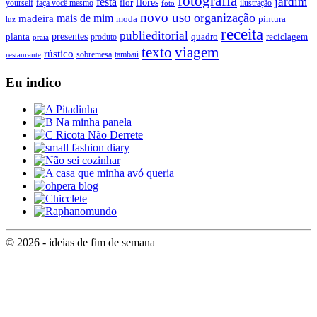
fotografia
jardim
festa
flores
faça você mesmo
flor
ilustração
yourself
foto
novo uso
organização
mais de mim
madeira
moda
pintura
luz
receita
publieditorial
presentes
planta
quadro
produto
reciclagem
praia
texto
viagem
rústico
tambaú
restaurante
sobremesa
Eu indico
© 2026 - ideias de fim de semana