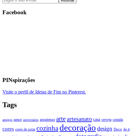
Facebook
PINspirações
Visite o perfil de Ideias de Fim no Pinterest.
Tags
arte
artesanato
casa
amor
arquitetura
cerveja
comida
amigos
aniversário
decoração
cozinha
design
cores
Doce
cores de sexta
do it