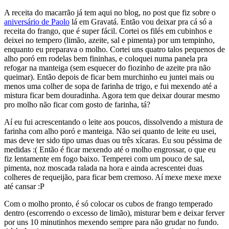
A receita do macarrão já tem aqui no blog, no post que fiz sobre o
aniversário de Paolo
lá em Gravatá. Então vou deixar pra cá só a
receita do frango, que é super fácil. Cortei os filés em cubinhos e
deixei no tempero (limão, azeite, sal e pimenta) por um tempinho,
enquanto eu preparava o molho. Cortei uns quatro talos pequenos de
alho poró em rodelas bem fininhas, e coloquei numa panela pra
refogar na manteiga (sem esquecer do fiozinho de azeite pra não
queimar). Então depois de ficar bem murchinho eu juntei mais ou
menos uma colher de sopa de farinha de trigo, e fui mexendo até a
mistura ficar bem douradinha. Agora tem que deixar dourar mesmo
pro molho não ficar com gosto de farinha, tá?
Aí eu fui acrescentando o leite aos poucos, dissolvendo a mistura de
farinha com alho poró e manteiga. Não sei quanto de leite eu usei,
mas deve ter sido tipo umas duas ou três xícaras. Eu sou péssima de
medidas :( Então é ficar mexendo até o molho engrossar, o que eu
fiz lentamente em fogo baixo. Temperei com um pouco de sal,
pimenta, noz moscada ralada na hora e ainda acrescentei duas
colheres de requeijão, para ficar bem cremoso. Aí mexe mexe mexe
até cansar :P
Com o molho pronto, é só colocar os cubos de frango temperado
dentro (escorrendo o excesso de limão), misturar bem e deixar ferver
por uns 10 minutinhos mexendo sempre para não grudar no fundo.