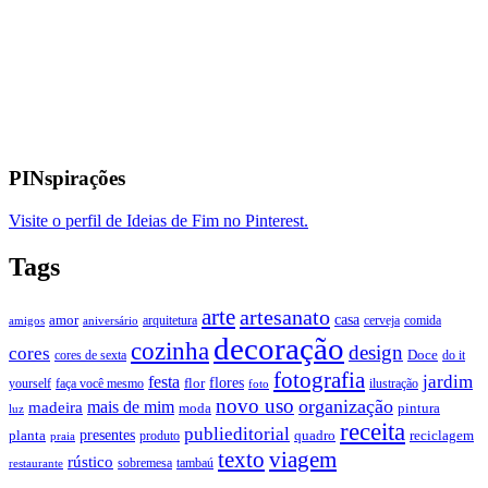
PINspirações
Visite o perfil de Ideias de Fim no Pinterest.
Tags
arte
artesanato
casa
amor
arquitetura
cerveja
comida
amigos
aniversário
decoração
cozinha
design
cores
Doce
cores de sexta
do it
fotografia
jardim
festa
flores
faça você mesmo
flor
ilustração
yourself
foto
novo uso
organização
mais de mim
madeira
moda
pintura
luz
receita
publieditorial
presentes
planta
quadro
produto
reciclagem
praia
texto
viagem
rústico
tambaú
restaurante
sobremesa