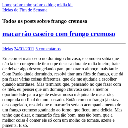
home
sobre mim
sobre o blog
mídia kit
Ideias de Fim de Semana
Todos os posts sobre frango cremoso
macarrão caseiro com frango cremoso
Ideias
24/01/2011
5 comentários
Eu acordei mais cedo no domingo chuvoso, e como eu sabia que
não ia ter coragem de tirar o pé de casa durante o dia inteiro, tratei
de deixar algo descongelando para preparar o almoço mais tarde.
Com Paolo ainda dormindo, resolvi tirar uns filés de frango, que dá
pra fazer várias coisas diferentes, que ele me ajudaria a escolher
quando acordasse. Mas terminou que, pensando no que fazer com
os filés, eu pensei que um domingo chuvoso seria a melhor
oportunidade para a gente estrear nossa máquina de macarrão,
comprada no final do ano passado. Então como o frango já estava
descongelado, resolvi que o macarrão seria o acompanhamento de
um frango cremoso gratinado ao forno, que ficou uma delícia. Mas
tenho que dizer, o macarrão fica tão bom, mas tão bom, que a
melhor coisa é comer ele só com um molho de tomate, azeite e
pimenta. E só.