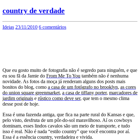
country de verdade
Ideias
23/11/2010
6 comentários
Que eu gosto muito de fotografia não é segredo para ninguém, e que
eu sou fã da Jamie do
From Me To You
também não é nenhuma
novidade. As fotos da moça já renderam alguns dos posts mais
bonitos do blog, como
a casa de um fotógrafo no brooklyn,
as cores
do union square greenmarket
,
a casa de tiffany porter
,
marcadores de
jardim originais
e
rústico como deve ser
, que tem o mesmo clima
desse post de hoje.
Essa é uma fazenda antiga, que fica na parte rural do Kansas e que,
pelo visto, desfruta de um pôr-do-sol maravilhoso. Aí os cowboys
dominam, esses lindos cavalos são um meio de transporte, e tudo
isso é real. Não é nada “estilo country” que você encontra por aí.
Essa é a essência country, verdadeira e vivida.