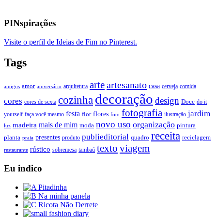
PINspirações
Visite o perfil de Ideias de Fim no Pinterest.
Tags
arte
artesanato
casa
amor
arquitetura
cerveja
comida
amigos
aniversário
decoração
cozinha
design
cores
Doce
cores de sexta
do it
fotografia
jardim
festa
flores
faça você mesmo
flor
ilustração
yourself
foto
novo uso
organização
mais de mim
madeira
moda
pintura
luz
receita
publieditorial
presentes
planta
quadro
produto
reciclagem
praia
texto
viagem
rústico
tambaú
restaurante
sobremesa
Eu indico