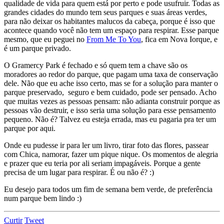
qualidade de vida para quem está por perto e pode usufruir. Todas as
grandes cidades do mundo tem seus parques e suas áreas verdes,
para não deixar os habitantes malucos da cabeça, porque é isso que
acontece quando você não tem um espaço para respirar. Esse parque
mesmo, que eu peguei no
From Me To You
, fica em Nova Iorque, e
é um parque privado.
O Gramercy Park é fechado e só quem tem a chave são os
moradores ao redor do parque, que pagam uma taxa de conservação
dele. Não que eu ache isso certo, mas se for a solução para manter o
parque preservado, seguro e bem cuidado, pode ser pensado. Acho
que muitas vezes as pessoas pensam: não adianta construir porque as
pessoas vão destruir, e isso seria uma solução para esse pensamento
pequeno. Não é? Talvez eu esteja errada, mas eu pagaria pra ter um
parque por aqui.
Onde eu pudesse ir para ler um livro, tirar foto das flores, passear
com Chica, namorar, fazer um pique nique. Os momentos de alegria
e prazer que eu teria por ali seriam impagáveis. Porque a gente
precisa de um lugar para respirar. É ou não é? :)
Eu desejo para todos um fim de semana bem verde, de preferência
num parque bem lindo :)
Curtir
Tweet