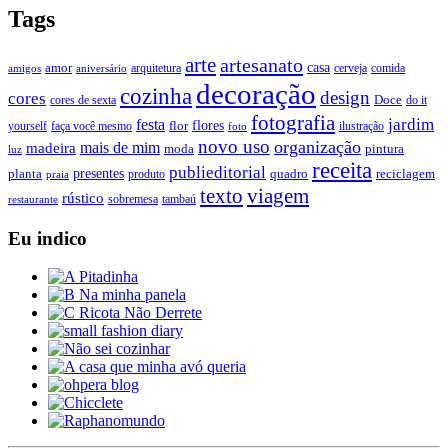
Tags
arte
artesanato
casa
amor
arquitetura
cerveja
comida
amigos
aniversário
decoração
cozinha
design
cores
Doce
cores de sexta
do it
fotografia
jardim
festa
flores
faça você mesmo
flor
ilustração
yourself
foto
novo uso
organização
mais de mim
madeira
moda
pintura
luz
receita
publieditorial
presentes
planta
quadro
produto
reciclagem
praia
texto
viagem
rústico
tambaú
restaurante
sobremesa
Eu indico