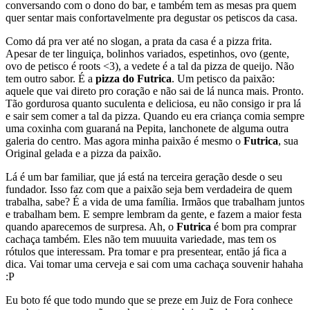
conversando com o dono do bar, e também tem as mesas pra quem
quer sentar mais confortavelmente pra degustar os petiscos da casa.
Como dá pra ver até no slogan, a prata da casa é a pizza frita.
Apesar de ter linguiça, bolinhos variados, espetinhos, ovo (gente,
ovo de petisco é roots <3), a vedete é a tal da pizza de queijo. Não
tem outro sabor. É a
pizza do Futrica
. Um petisco da paixão:
aquele que vai direto pro coração e não sai de lá nunca mais. Pronto.
Tão gordurosa quanto suculenta e deliciosa, eu não consigo ir pra lá
e sair sem comer a tal da pizza. Quando eu era criança comia sempre
uma coxinha com guaraná na Pepita, lanchonete de alguma outra
galeria do centro. Mas agora minha paixão é mesmo o
Futrica
, sua
Original gelada e a pizza da paixão.
Lá é um bar familiar, que já está na terceira geração desde o seu
fundador. Isso faz com que a paixão seja bem verdadeira de quem
trabalha, sabe? É a vida de uma família. Irmãos que trabalham juntos
e trabalham bem. E sempre lembram da gente, e fazem a maior festa
quando aparecemos de surpresa. Ah, o
Futrica
é bom pra comprar
cachaça também. Eles não tem muuuita variedade, mas tem os
rótulos que interessam. Pra tomar e pra presentear, então já fica a
dica. Vai tomar uma cerveja e sai com uma cachaça souvenir hahaha
:P
Eu boto fé que todo mundo que se preze em Juiz de Fora conhece