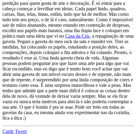
perdição para quem gosta de arte e decoração. É só entrar para a
cabeça começar a fervilhar em ideias. Cada papel lindo, quadros,
caixas, fitas, telas, tintas, enfim, tudo que há de melhor. Mas como
tudo tem seu preço, o de lá é caro, naturalmente. Como é impossível
sair de mãos abanando, mesmo estando em contenção de despesas,
escolhi uns papéis mais baratos, uma fita dupla face e coloquei em
prática mais uma ideia que vi no
Casa da Cris
, a repaginação de uma
gaveta. Peguei a gaveta do meu rack da sala e mandei ver. Tirei as
medidas, fui colocando os papéis, estudando a posição deles, as
composições, depois coloquei a fita adesiva e fui colando. Pronto, o
resultado é esse ai. Uma linda gaveta cheia de vida. Algumas
pessoas podem perguntar por que fazer uma arte para algo que vai
ficar escondido, mas eu digo que é muito bom você achar que vai
abrir uma gaveta de um móvel escuro desses e de repente, não mais
que de repente, é surpreendido por uma linda composição de cores e
texturas como essa. É uma surpresa maravilhosa e vale a pena. Mas
tenho que admitir que a parte mais difícil é colocar as coisas dentro
dela de novo, dá vontade de deixar vazia sempre. Mas se ela ficar
vazia eu nunca teria motivos para abri-la e não poderia contemplar a
sua arte. O que é bonito é pra se usar. Pode ser feito em todas as
gavetas da casa, eu mesma ainda vou experimentar nas da cozinha,
fica a dica ;)
Curtir
Tweet