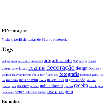
PINspirações
Visite o perfil de Ideias de Fim no Pinterest.
Tags
arte
artesanato
casa
amor
arquitetura
cerveja
comida
amigos
aniversário
decoração
cozinha
design
cores
Doce
cores de sexta
do it
fotografia
jardim
festa
flores
faça você mesmo
flor
ilustração
yourself
foto
novo uso
organização
mais de mim
madeira
moda
pintura
luz
receita
publieditorial
presentes
planta
quadro
produto
reciclagem
praia
texto
viagem
rústico
tambaú
restaurante
sobremesa
Eu indico