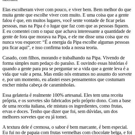
Elas escolheram viver com pouco, e viver bem. Bem melhor do que
muita gente que escolhe viver com muito. E uma coisa que a gente
falou é que, em muitos lugares, você sente vontade de ficar pelas
pessoas, mas na Pipa é o lugar que faz com que as pessoas fiquem.
E eu comentei com o rapaz que achava interessante a quantidade de
gente de fora que morava na Pipa, e ele me disse uma coisa que eu
nunca vou esquecer: “É a energia da Pipa escolhe algumas pessoas
pra ficar aqui”, e isso confirma toda a nossa teoria.
Casado, com filhos, morando e trabalhando na Pipa. Vivendo de
forma simples num pedaço do paraíso. E ouvindo essas histórias é
quando a gente para pra se perguntar se a vida que a gente leva é a
vida que vale a pena. Mas então nós entramos no assunto do sorvete
e, por um momento, eu afastei esses pensamentos que costumam
encher minha cabeça de caraminholas.
Essa gelateria é realmente 100% artesanal. Eles tem uma receita
própria, e os sorvetes são fabricados pelo próprio dono. Com a base
de uma receita italiana, ele mistura os ingredientes, como frutas,
ervas e doces. Tenho que dizer que foi, sem dúvidas, um dos
melhores sorvetes que eu já tomei.
A textura dele é cremosa, o sabor é bem marcante, é bem especial.
Eu fui no de papaia com frutas vermelhas com chocolate belga, e foi