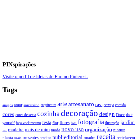
PINspirações
Visite o perfil de Ideias de Fim no Pinterest.
Tags
arte
artesanato
casa
amor
arquitetura
cerveja
comida
amigos
aniversário
decoração
cozinha
design
cores
Doce
cores de sexta
do it
fotografia
jardim
festa
flores
faça você mesmo
flor
ilustração
yourself
foto
novo uso
organização
mais de mim
madeira
moda
pintura
luz
receita
publieditorial
presentes
planta
quadro
produto
reciclagem
praia