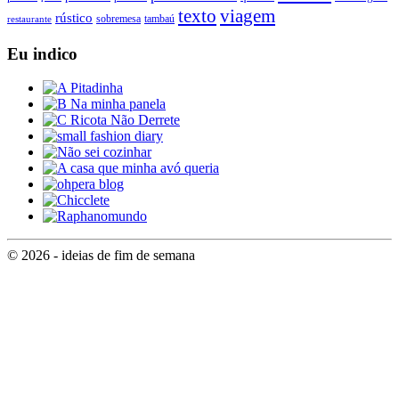
texto
viagem
rústico
tambaú
restaurante
sobremesa
Eu indico
© 2026 - ideias de fim de semana