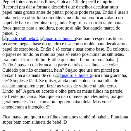
Peguei fotos dos meus filhos, Chica e Gil, de perfil e imprimi.
Recortei pra dar a forma e descobri que é melhor decalcar num
papel mais grosso antes de pintar, porque pode rasgar. Então é usar a
tinta preta e cobrir todo o molde. Cuidado pra não ficar colado no
papel de baixo e terminar rasgando. Sugiro usar o rolo tanto para as
fotos quanto para a moldura, porque aí não fica aquela marca de
pincel. ;)
Enquanto espera as tintas
secarem, pega a base do quadro e usa como molde para decalcar no
papel de scrapbook. Então é só cortar e usar como base. Eu coloquei
o papel de fundo na moldura para só então posicionar as silhuetas,
pra poder ficar certinho. E olhe que ainda ficou tronxo ahaha :)
Então é passar cola branca na parte de trás das silhuetas e colar.
Cuidado pra não encharcar, hein? Sugiro que use um pincel pra
deixar fina a camada de cola.
Fica uma gracinha,
né? Simples e fácil. Se quiser, ainda pode colocar uma folha de
acetato transparente pra fazer as vezes de vidro e tá tudo certo.
Lindo, né? Agora eu acordo e olho para os meus filhos na parede,
de frente pra cama. Não que eu não olhasse pra eles antes, porque
geralmente estão na cama ou logo embaixo dela. Mas vocês
entenderam a intenção. :P
Fica massa pra quem tem filhos humanos também! hahaha Funciona
super bem com silhueta de bebê :D