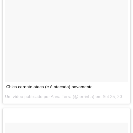
Chica carente ataca (e é atacada) novamente.
Um vídeo publicado por Anna Terra (@terrinha) em
Set 25, 2014 at 6:55 PDT