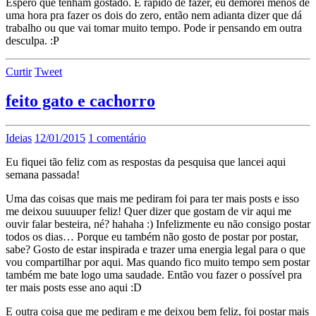
Espero que tenham gostado. É rápido de fazer, eu demorei menos de
uma hora pra fazer os dois do zero, então nem adianta dizer que dá
trabalho ou que vai tomar muito tempo. Pode ir pensando em outra
desculpa. :P
Curtir
Tweet
feito gato e cachorro
Ideias
12/01/2015
1 comentário
Eu fiquei tão feliz com as respostas da pesquisa que lancei aqui
semana passada!
Uma das coisas que mais me pediram foi para ter mais posts e isso
me deixou suuuuper feliz! Quer dizer que gostam de vir aqui me
ouvir falar besteira, né? hahaha :) Infelizmente eu não consigo postar
todos os dias… Porque eu também não gosto de postar por postar,
sabe? Gosto de estar inspirada e trazer uma energia legal para o que
vou compartilhar por aqui. Mas quando fico muito tempo sem postar
também me bate logo uma saudade. Então vou fazer o possível pra
ter mais posts esse ano aqui :D
E outra coisa que me pediram e me deixou bem feliz, foi postar mais