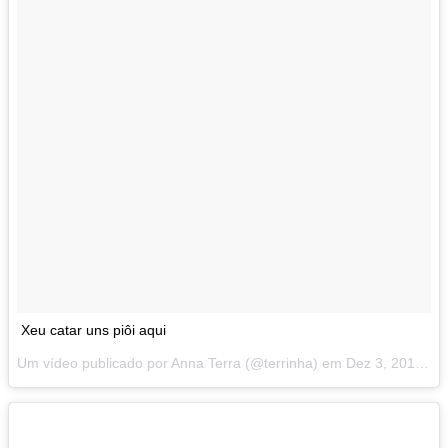
Xeu catar uns piôi aqui
Um vídeo publicado por Anna Terra (@terrinha) em
Dez 3, 2014 at 2:52 PST