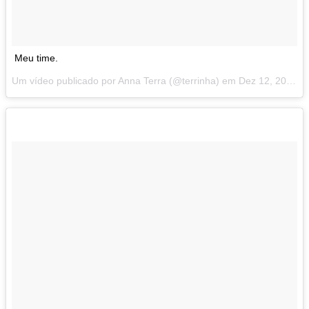
Meu time.
Um vídeo publicado por Anna Terra (@terrinha) em
Dez 12, 2014 at 1:09 PST