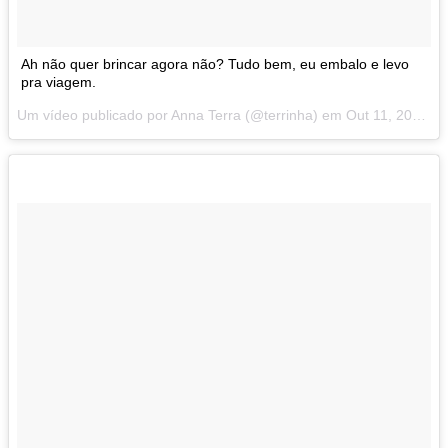
Ah não quer brincar agora não? Tudo bem, eu embalo e levo
pra viagem.
Um vídeo publicado por Anna Terra (@terrinha) em
Out 11, 2014 at 12:09 PDT