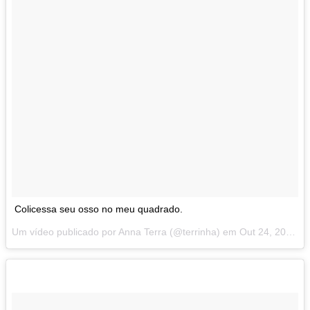
Colicessa seu osso no meu quadrado.
Um vídeo publicado por Anna Terra (@terrinha) em
Out 24, 2014 at 4:29 PDT