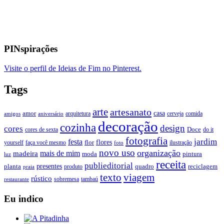
PINspirações
Visite o perfil de Ideias de Fim no Pinterest.
Tags
arte
artesanato
casa
amor
arquitetura
cerveja
comida
amigos
aniversário
decoração
cozinha
design
cores
Doce
cores de sexta
do it
fotografia
jardim
festa
flores
faça você mesmo
flor
ilustração
yourself
foto
novo uso
organização
mais de mim
madeira
moda
pintura
luz
receita
publieditorial
presentes
planta
quadro
produto
reciclagem
praia
texto
viagem
rústico
tambaú
restaurante
sobremesa
Eu indico