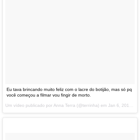
Eu tava brincando muito feliz com o lacre do botijão, mas só pq
você começou a filmar vou fingir de morto.
Um vídeo publicado por Anna Terra (@terrinha) em
Jan 6, 2015 at 5:38 PST