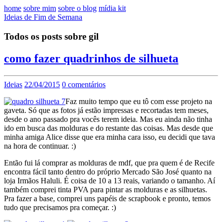
home
sobre mim
sobre o blog
mídia kit
Ideias de Fim de Semana
Todos os posts sobre gil
como fazer quadrinhos de silhueta
Ideias
22/04/2015
0 comentários
Faz muito tempo que eu tô com esse projeto na
gaveta. Só que as fotos já estão impressas e recortadas tem meses,
desde o ano passado pra vocês terem ideia. Mas eu ainda não tinha
ido em busca das molduras e do restante das coisas. Mas desde que
minha amiga Alice disse que era minha cara isso, eu decidi que tava
na hora de continuar. :)
Então fui lá comprar as molduras de mdf, que pra quem é de Recife
encontra fácil tanto dentro do próprio Mercado São José quanto na
loja Irmãos Haluli. É coisa de 10 a 13 reais, variando o tamanho. Aí
também comprei tinta PVA para pintar as molduras e as silhuetas.
Pra fazer a base, comprei uns papéis de scrapbook e pronto, temos
tudo que precisamos pra começar. :)