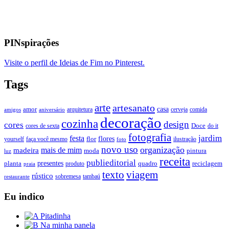
PINspirações
Visite o perfil de Ideias de Fim no Pinterest.
Tags
arte
artesanato
casa
amor
arquitetura
cerveja
comida
amigos
aniversário
decoração
cozinha
design
cores
Doce
cores de sexta
do it
fotografia
jardim
festa
flores
faça você mesmo
flor
ilustração
yourself
foto
novo uso
organização
mais de mim
madeira
moda
pintura
luz
receita
publieditorial
presentes
planta
quadro
produto
reciclagem
praia
texto
viagem
rústico
tambaú
restaurante
sobremesa
Eu indico