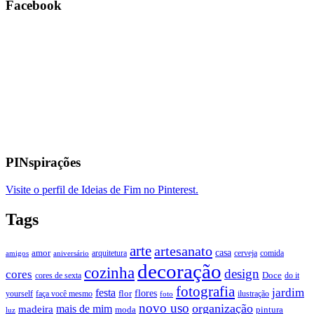
Facebook
PINspirações
Visite o perfil de Ideias de Fim no Pinterest.
Tags
arte
artesanato
casa
amor
arquitetura
cerveja
comida
amigos
aniversário
decoração
cozinha
design
cores
Doce
cores de sexta
do it
fotografia
jardim
festa
flores
faça você mesmo
flor
ilustração
yourself
foto
novo uso
organização
mais de mim
madeira
moda
pintura
luz