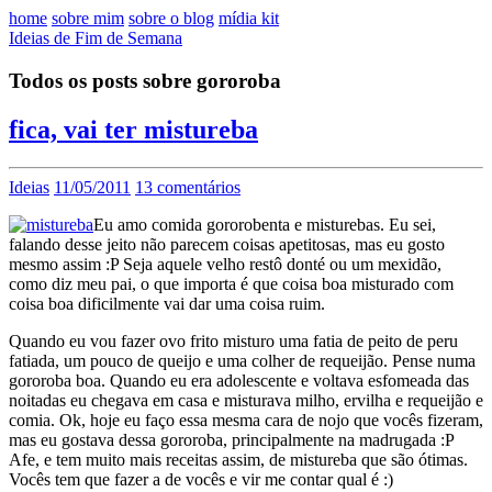
home
sobre mim
sobre o blog
mídia kit
Ideias de Fim de Semana
Todos os posts sobre gororoba
fica, vai ter mistureba
Ideias
11/05/2011
13 comentários
Eu amo comida gororobenta e misturebas. Eu sei,
falando desse jeito não parecem coisas apetitosas, mas eu gosto
mesmo assim :P Seja aquele velho restô donté ou um mexidão,
como diz meu pai, o que importa é que coisa boa misturado com
coisa boa dificilmente vai dar uma coisa ruim.
Quando eu vou fazer ovo frito misturo uma fatia de peito de peru
fatiada, um pouco de queijo e uma colher de requeijão. Pense numa
gororoba boa. Quando eu era adolescente e voltava esfomeada das
noitadas eu chegava em casa e misturava milho, ervilha e requeijão e
comia. Ok, hoje eu faço essa mesma cara de nojo que vocês fizeram,
mas eu gostava dessa gororoba, principalmente na madrugada :P
Afe, e tem muito mais receitas assim, de mistureba que são ótimas.
Vocês tem que fazer a de vocês e vir me contar qual é :)