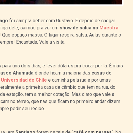
iago
foi sair pra beber com Gustavo. E depois de chegar
miga dele, saímos pra ver um
show de salsa no
Maestra
 Que espaço massa. O lugar respira salsa. Aulas durante o
empre! Encantada. Vale a visita.
 para uns dois dias, e levei dólares pra trocar por lá. É mais
aseo Ahumada
é onde ficam a maioria das
casas de
o
Universidad de Chile
e caminha pela rua e por umas
eralmente a primeira casa de câmbio que tem na rua, do
da estação, tem a melhor cotação. Mas claro que vale a
ficam no térreo, que nas que ficam no primeiro andar dizem
pre pedir seu recibo.
u vi em
Santiago
foram os tais de “
café com pernas
“. No