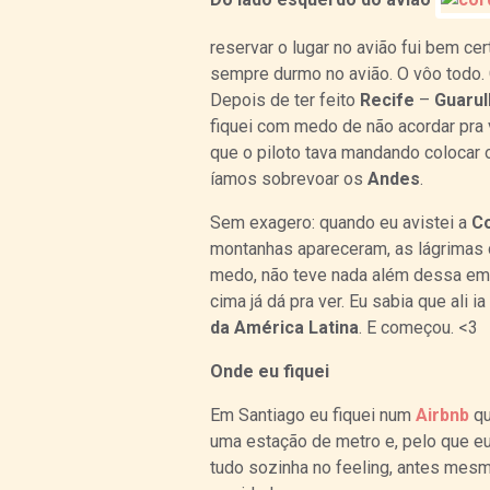
reservar o lugar no avião fui bem cer
sempre durmo no avião. O vôo todo. 
Depois de ter feito
Recife
–
Guaru
fiquei com medo de não acordar pra 
que o piloto tava mandando colocar o
íamos sobrevoar os
Andes
.
Sem exagero: quando eu avistei a
Co
montanhas apareceram, as lágrimas d
medo, não teve nada além dessa emo
cima já dá pra ver. Eu sabia que al
da América Latina
. E começou. <3
Onde eu fiquei
Em Santiago eu fiquei num
Airbnb
qu
uma estação de metro e, pelo que eu 
tudo sozinha no feeling, antes mes