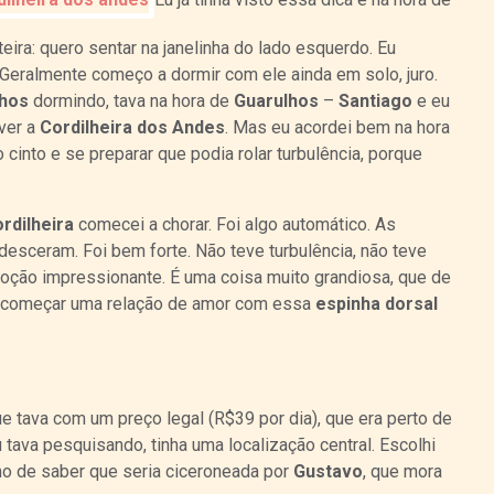
teira: quero sentar na janelinha do lado esquerdo. Eu
Geralmente começo a dormir com ele ainda em solo, juro.
lhos
dormindo, tava na hora de
Guarulhos
–
Santiago
e eu
ver a
Cordilheira dos Andes
. Mas eu acordei bem na hora
 cinto e se preparar que podia rolar turbulência, porque
rdilheira
comecei a chorar. Foi algo automático. As
esceram. Foi bem forte. Não teve turbulência, não teve
ção impressionante. É uma coisa muito grandiosa, que de
i ia começar uma relação de amor com essa
espinha dorsal
e tava com um preço legal (R$39 por dia), que era perto de
tava pesquisando, tinha uma localização central. Escolhi
mo de saber que seria ciceroneada por
Gustavo
, que mora