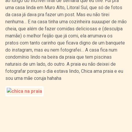
ao longo do incrível final de semana que eu tive. Fui pra
uma casa linda em Muro Alto, Litoral Sul, que só de fotos
da casa já dava pra fazer um post. Mas eu não tirei
nenhuma… E na casa tinha uma cozinheira suuuuper de mão
cheia, que além de fazer comidas deliciosas e (desculpa
mamãe) o melhor feijão que já comi, ela arrumava os
pratos com tanto carinho que ficava digno de um banquete
do instagram, mas eu nem fotografei… A casa fica num
condomínio lindo na beira da praia que tem piscinas
naturais de um lado, do outro. A praia eu não deixei de
fotografar porque o dia estava lindo, Chica ama praia e eu
sou uma mãe coruja hahaha