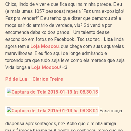
Chica, lindo de viver e que fica aqui na minha parede. E eu
(e mais umas 1057 pessoas) repetia “Faz uma exposição!
Faz pra vender!” E eu tenho que dizer que demorou até a
moça sair do armário de verdade, viu? Só vendia por
encomenda debaixo dos panos… Um talento desse
escondido em fotos no Facebook.. Tsc tsc tsc…
Liza
linda
agora tem a
Loja Moscou
, que chega com suas aquarelas
maravilhosas. E eu fico aqui de longe admirando e
torcendo pra que tudo seja leve como ela merece que seja.
Vida longa a
Loja Moscou
! <3
Pó de Lua – Clarice Freire
Essa moça
dispensa apresentações, né? Acho que é minha amiga
mais famosa hahaha :P A gente se conheceu meio que no