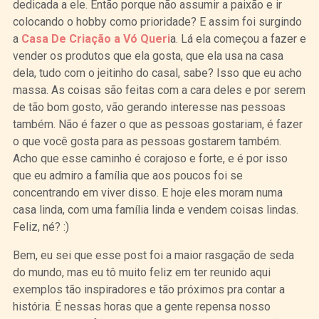
dedicada a ele. Então porque não assumir a paixão e ir
colocando o hobby como prioridade? E assim foi surgindo
a
Casa De Criação a Vó Queri
a. Lá ela começou a fazer e
vender os produtos que ela gosta, que ela usa na casa
dela, tudo com o jeitinho do casal, sabe? Isso que eu acho
massa. As coisas são feitas com a cara deles e por serem
de tão bom gosto, vão gerando interesse nas pessoas
também. Não é fazer o que as pessoas gostariam, é fazer
o que você gosta para as pessoas gostarem também.
Acho que esse caminho é corajoso e forte, e é por isso
que eu admiro a família que aos poucos foi se
concentrando em viver disso. E hoje eles moram numa
casa linda, com uma família linda e vendem coisas lindas.
Feliz, né? :)
Bem, eu sei que esse post foi a maior rasgação de seda
do mundo, mas eu tô muito feliz em ter reunido aqui
exemplos tão inspiradores e tão próximos pra contar a
história. É nessas horas que a gente repensa nosso