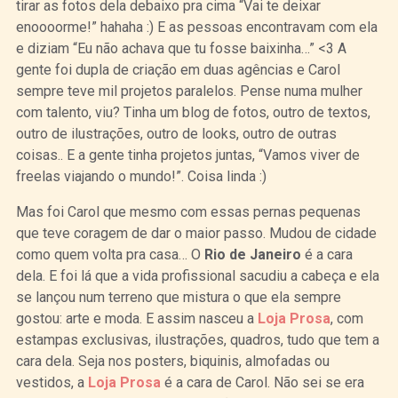
tirar as fotos dela debaixo pra cima “Vai te deixar
enoooorme!” hahaha :) E as pessoas encontravam com ela
e diziam “Eu não achava que tu fosse baixinha…” <3 A
gente foi dupla de criação em duas agências e Carol
sempre teve mil projetos paralelos. Pense numa mulher
com talento, viu? Tinha um blog de fotos, outro de textos,
outro de ilustrações, outro de looks, outro de outras
coisas.. E a gente tinha projetos juntas, “Vamos viver de
freelas viajando o mundo!”. Coisa linda :)
Mas foi Carol que mesmo com essas pernas pequenas
que teve coragem de dar o maior passo. Mudou de cidade
como quem volta pra casa… O
Rio de Janeiro
é a cara
dela. E foi lá que a vida profissional sacudiu a cabeça e ela
se lançou num terreno que mistura o que ela sempre
gostou: arte e moda. E assim nasceu a
Loja Prosa
, com
estampas exclusivas, ilustrações, quadros, tudo que tem a
cara dela. Seja nos posters, biquinis, almofadas ou
vestidos, a
Loja Prosa
é a cara de Carol. Não sei se era