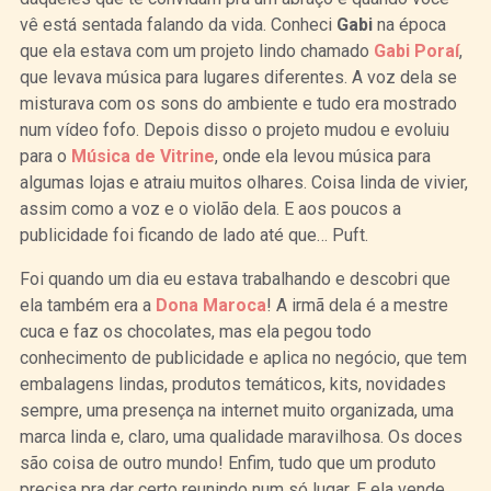
vê está sentada falando da vida. Conheci
Gabi
na época
que ela estava com um projeto lindo chamado
Gabi Poraí
,
que levava música para lugares diferentes. A voz dela se
misturava com os sons do ambiente e tudo era mostrado
num vídeo fofo. Depois disso o projeto mudou e evoluiu
para o
Música de Vitrine
, onde ela levou música para
algumas lojas e atraiu muitos olhares. Coisa linda de vivier,
assim como a voz e o violão dela. E aos poucos a
publicidade foi ficando de lado até que… Puft.
Foi quando um dia eu estava trabalhando e descobri que
ela também era a
Dona Maroca
! A irmã dela é a mestre
cuca e faz os chocolates, mas ela pegou todo
conhecimento de publicidade e aplica no negócio, que tem
embalagens lindas, produtos temáticos, kits, novidades
sempre, uma presença na internet muito organizada, uma
marca linda e, claro, uma qualidade maravilhosa. Os doces
são coisa de outro mundo! Enfim, tudo que um produto
precisa pra dar certo reunindo num só lugar. E ela vende