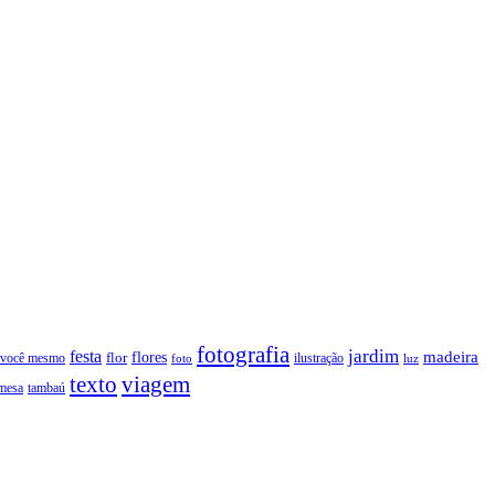
fotografia
jardim
festa
flores
madeira
 você mesmo
flor
ilustração
foto
luz
texto
viagem
tambaú
mesa