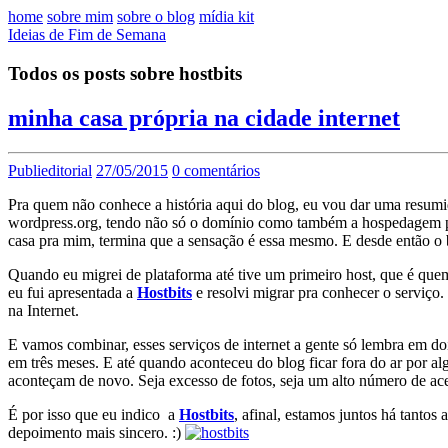
home
sobre mim
sobre o blog
mídia kit
Ideias de Fim de Semana
Todos os posts sobre hostbits
minha casa própria na cidade internet
Publieditorial
27/05/2015
0 comentários
Pra quem não conhece a história aqui do blog, eu vou dar uma resum
wordpress.org, tendo não só o domínio como também a hospedagem pró
casa pra mim, termina que a sensação é essa mesmo. E desde então o
Quando eu migrei de plataforma até tive um primeiro host, que é que
eu fui apresentada a
Hostbits
e resolvi migrar pra conhecer o serviço.
na Internet.
E vamos combinar, esses serviços de internet a gente só lembra em d
em três meses. E até quando aconteceu do blog ficar fora do ar por al
aconteçam de novo. Seja excesso de fotos, seja um alto número de ac
É por isso que eu indico a
Hostbits
, afinal, estamos juntos há tant
depoimento mais sincero. :)