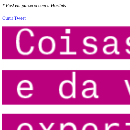
* Post em parceria com a Hostbits
Curtir
Tweet