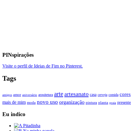
PINspirações
Visite o perfil de Ideias de Fim no Pinterest.
Tags
arte
artesanato
cores
casa
amor
arquitetura
cerveja
comida
amigos
aniversário
novo uso
organização
mais de mim
presente
moda
pintura
planta
praia
Eu indico