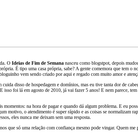
ida. O
Ideias de Fim de Semana
nasceu como blogstpot, depois mudou
pria. É tipo uma casa própria, sabe? A gente comemora que tem o nos
 bloguinho vem sendo criado por aqui e regado com muito amor e atenç
m cuida disso de hospedagem e domínios, mas eu tive tanta dor de cabe
 E isso foi lá em agosto de 2010, já vai fazer 5 anos! E nem parece, tem
ois momentos: na hora de pagar e quando dá algum problema. E eu poss
gum motivo, o atendimento é super rápido e as coisas se normalizam rapi
essos, eles nunca me deixam sem uma resposta.
os anos que só uma relação com confiança mesmo pode vingar. Quem me p