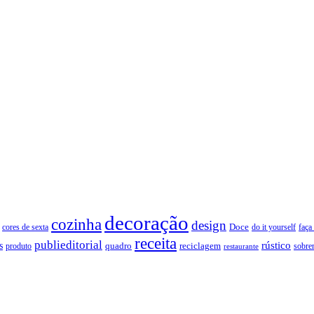
decoração
cozinha
design
Doce
cores de sexta
faça
do it yourself
receita
publieditorial
rústico
s
quadro
produto
reciclagem
restaurante
sobre