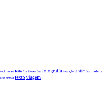
fotografia
jardim
festa
flores
madeira
 você mesmo
flor
ilustração
foto
luz
texto
viagem
tambaú
mesa