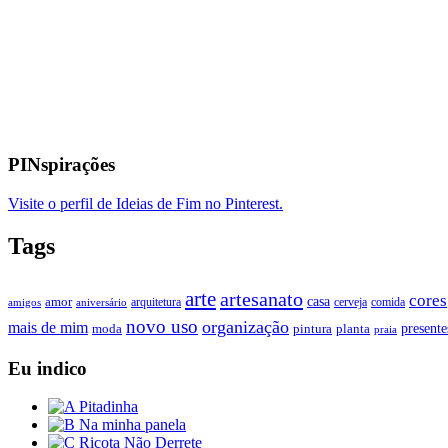
PINspirações
Visite o perfil de Ideias de Fim no Pinterest.
Tags
arte
artesanato
cores
casa
amor
arquitetura
cerveja
comida
amigos
aniversário
novo uso
organização
mais de mim
presente
moda
pintura
planta
praia
Eu indico