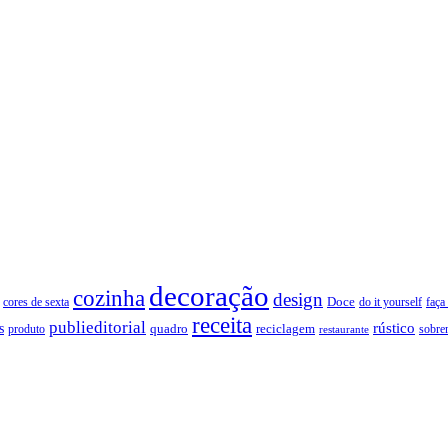
decoração
cozinha
design
Doce
cores de sexta
faça
do it yourself
receita
publieditorial
rústico
s
quadro
produto
reciclagem
restaurante
sobre