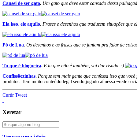
Cansei de ser gato
.
Um gato que deve estar cansado dessa palhaçada
Ela isso, ele aquilo
.
Frases e desenhos que traduzem situações que ela
Pó de Lua
.
Os desenhos e as frases que se juntam pra falar de coisa
Tu que é blogueira
.
E tu que não é também, vai dar risada. :)
Confissõezinhas
.
Porque tem mais gente que confessa isso que você 
produtos. Tem muito conteúdo legal sendo jogado aí nessa ~rede socia
Curtir
Tweet
Xeretar
Trocar uma ideia