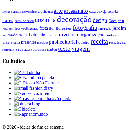
arte
artesanato
casa
amor
arquitetura
cerveja
comida
amigos
aniversário
decoração
cozinha
design
cores
Doce
cores de sexta
do it
fotografia
jardim
festa
flores
faça você mesmo
flor
ilustração
yourself
foto
novo uso
organização
mais de mim
madeira
moda
pintura
luz
receita
publieditorial
presentes
planta
quadro
produto
reciclagem
praia
texto
viagem
rústico
tambaú
restaurante
sobremesa
Eu indico
© 2026 - ideias de fim de semana