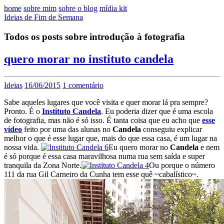
home
sobre mim
sobre o blog
mídia kit
Ideias de Fim de Semana
Todos os posts sobre introdução à fotografia
quero morar no instituto candela
Ideias
16/06/2015
1 comentário
Sabe aqueles lugares que você visita e quer morar lá pra sempre?
Pronto. É o
Instituto Candela
. Eu poderia dizer que é uma escola
de fotografia, mas não é só isso. É tanta coisa que eu acho que
esse
vídeo
feito por uma das alunas no
Candela
conseguiu explicar
melhor o que é esse lugar que, mais do que essa casa, é um lugar na
nossa vida.
Eu quero morar no
Candela
e nem
é só porque é essa casa maravilhosa numa rua sem saída e super
tranquila da Zona Norte.
Ou porque o número
111 da rua Gil Carneiro da Cunha tem esse quê ~cabalístico~.