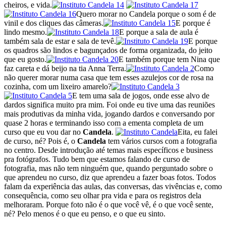
cheiros, e vida.
Quero morar no Candela porque o som é de
vinil e dos cliques das câmeras.
E porque é
lindo mesmo.
E porque a sala de aula é
também sala de estar e sala de tevê.
E porque
os quadros são lindos e bagunçados de forma organizada, do jeito
que eu gosto.
E também porque tem Nina que
faz careta e dá beijo na tia Anna Terra.
Como
não querer morar numa casa que tem esses azulejos cor de rosa na
cozinha, com um lixeiro amarelo?
E tem uma sala de jogos, onde esse alvo de
dardos significa muito pra mim. Foi onde eu tive uma das reuniões
mais produtivas da minha vida, jogando dardos e conversando por
quase 2 horas e terminando isso com a ementa completa de um
curso que eu vou dar no
Candela
.
Eita, eu falei
de curso, né? Pois é, o
Candela
tem vários cursos com a fotografia
no centro. Desde introdução até temas mais específicos e business
pra fotógrafos. Tudo bem que estamos falando de curso de
fotografia, mas não tem ninguém que, quando perguntado sobre o
que aprendeu no curso, diz que aprendeu a fazer boas fotos. Todos
falam da experiência das aulas, das conversas, das vivências e, como
consequência, como seu olhar pra vida e para os registros dela
melhoraram. Porque foto não é o que você vê, é o que você sente,
né? Pelo menos é o que eu penso, e o que eu sinto.