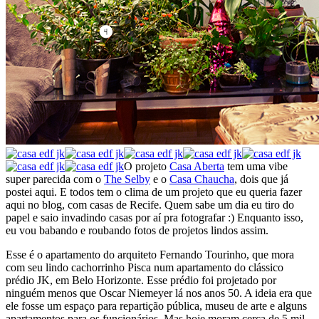
O projeto
Casa Aberta
tem uma vibe
super parecida com o
The Selby
e o
Casa Chaucha
, dois que já
postei aqui. E todos tem o clima de um projeto que eu queria fazer
aqui no blog, com casas de Recife. Quem sabe um dia eu tiro do
papel e saio invadindo casas por aí pra fotografar :) Enquanto isso,
eu vou babando e roubando fotos de projetos lindos assim.
Esse é o apartamento do arquiteto Fernando Tourinho, que mora
com seu lindo cachorrinho Pisca num apartamento do clássico
prédio JK, em Belo Horizonte. Esse prédio foi projetado por
ninguém menos que Oscar Niemeyer lá nos anos 50. A ideia era que
ele fosse um espaço para repartição pública, museu de arte e alguns
apartamentos para os funcionários. Mas hoje moram cerca de 5 mil