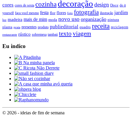
decoração
cozinha
design
cores
Doce
cores de sexta
do it
fotografia
jardim
festa
flores
faça você mesmo
flor
ilustração
yourself
foto
novo uso
organização
mais de mim
madeira
moda
pintura
luz
receita
publieditorial
presentes
planta
quadro
produto
reciclagem
praia
texto
viagem
rústico
tambaú
restaurante
sobremesa
Eu indico
© 2026 - ideias de fim de semana