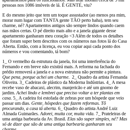
pessoas nos 1086 imóveis de lá. É GENTE, viu?
E do mesmo jeito que tem um toque assustador (ao menos pra mim,
morar num lugar com TANTA gente TÃO perto haha), tem seu
charme, né? Apartamentos antigos são sempre lindos quando caem
nas mãos certas. O pé direito mais alto e a janela gigante desse
apartamento ganharam meu coração <3 Além de todos os detalhes
que foram super bem descritos com os números nas fotos lá do Casa
Aberta. Então, com a licença, eu vou copiar aqui cada ponto dos
números e vou comentando, tá bom?
1_ O vermelho da estrutura da janela, foi uma interferência do
Fernando e em breve não existirá mais. A reforma na fachada do
prédio removerá a janela e a nova estrutura não permite a pintura.
Que pena, porque achei um charme.
2_ Quadro da artista Fernanda
Oliveira. 3_ Cadeiras de plástico da Moderna Indústrias. 4_ A mesa
recebe vaso de abacaxi, alecrim, manjericão e até um gnomo de
jardim.
Achei lindo e lembrei que preciso voltar a ter plantas em
casa.
5_ A cadeira foi estofada de zebras por um hóspede que veio
passar um dias.
Gente, hóspedes que fazem reformas. Tô
procurando, a casa tá aberta.
6_ Quadro do artista André Luiz
Almada Guimarães.
Adorei, muita cor, muita vida.
7_ Prateleiras de
uma antiga barbearia da Av. Brasil.
Elas são super simples, né? Mas
só de dizer que são de uma antiga barbearia ganharam seu
charme.