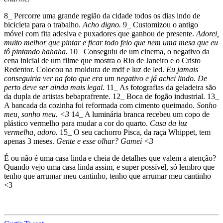
8_ Percorre uma grande região da cidade todos os dias indo de
bicicleta para o trabalho.
Acho digno.
9_ Customizou o antigo
móvel com fita adesiva e puxadores que ganhou de presente.
Adorei,
muito melhor que pintar e ficar todo feio que nem uma mesa que eu
tô pintando hahaha.
10_ Conseguiu de um cinema, o negativo da
cena inicial de um filme que mostra o Rio de Janeiro e o Cristo
Redentor. Colocou na moldura de mdf e luz de led.
Eu jamais
conseguiria ver na foto que era um negativo e já achei lindo. De
perto deve ser ainda mais legal.
11_ As fotografias da geladeira são
da dupla de artistas bebaprafrente. 12_ Boca de fogão industrial. 13_
A bancada da cozinha foi reformada com cimento queimado.
Sonho
meu, sonho meu. <3
14_ A luminária branca recebeu um copo de
plástico vermelho para mudar a cor do quarto.
Casa da luz
vermelha, adoro.
15_ O seu cachorro Pisca, da raça Whippet, tem
apenas 3 meses.
Gente e esse olhar? Gamei <3
É ou não é uma casa linda e cheia de detalhes que valem a atenção?
Quando vejo uma casa linda assim, e super possível, só lembro que
tenho que arrumar meu cantinho, tenho que arrumar meu cantinho
<3