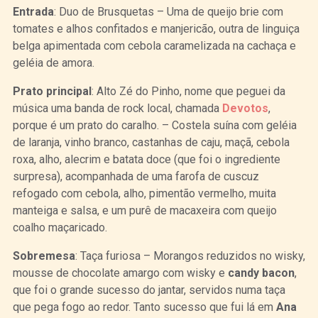
Entrada
: Duo de Brusquetas – Uma de queijo brie com
tomates e alhos confitados e manjericão, outra de linguiça
belga apimentada com cebola caramelizada na cachaça e
geléia de amora.
Prato principal
: Alto Zé do Pinho, nome que peguei da
música uma banda de rock local, chamada
Devotos
,
porque é um prato do caralho. – Costela suína com geléia
de laranja, vinho branco, castanhas de caju, maçã, cebola
roxa, alho, alecrim e batata doce (que foi o ingrediente
surpresa), acompanhada de uma farofa de cuscuz
refogado com cebola, alho, pimentão vermelho, muita
manteiga e salsa, e um purê de macaxeira com queijo
coalho maçaricado.
Sobremesa
: Taça furiosa – Morangos reduzidos no wisky,
mousse de chocolate amargo com wisky e
candy bacon
,
que foi o grande sucesso do jantar, servidos numa taça
que pega fogo ao redor. Tanto sucesso que fui lá em
Ana