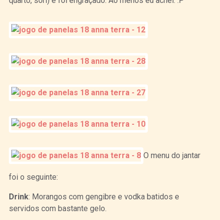
quarto, sóri) e foi engraçado. Ao menos eu achei. :P
O menu do jantar
foi o seguinte:
Drink
: Morangos com gengibre e vodka batidos e
servidos com bastante gelo.