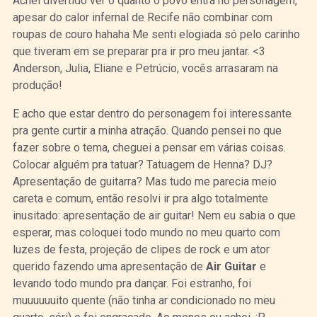
Achei divertido ver o quanto o povo entra no personagem,
apesar do calor infernal de Recife não combinar com
roupas de couro hahaha Me senti elogiada só pelo carinho
que tiveram em se preparar pra ir pro meu jantar. <3
Anderson, Julia, Eliane e Petrúcio, vocês arrasaram na
produção!
E acho que estar dentro do personagem foi interessante
pra gente curtir a minha atração. Quando pensei no que
fazer sobre o tema, cheguei a pensar em várias coisas.
Colocar alguém pra tatuar? Tatuagem de Henna? DJ?
Apresentação de guitarra? Mas tudo me parecia meio
careta e comum, então resolvi ir pra algo totalmente
inusitado: apresentação de air guitar! Nem eu sabia o que
esperar, mas coloquei todo mundo no meu quarto com
luzes de festa, projeção de clipes de rock e um ator
querido fazendo uma apresentação de
Air Guitar
e
levando todo mundo pra dançar. Foi estranho, foi
muuuuuuito quente (não tinha ar condicionado no meu