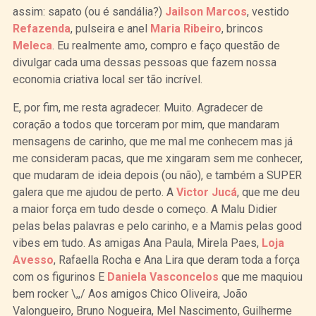
assim: sapato (ou é sandália?)
Jailson Marcos
, vestido
Refazenda
, pulseira e anel
Maria Ribeiro
, brincos
Meleca
. Eu realmente amo, compro e faço questão de
divulgar cada uma dessas pessoas que fazem nossa
economia criativa local ser tão incrível.
E, por fim, me resta agradecer. Muito. Agradecer de
coração a todos que torceram por mim, que mandaram
mensagens de carinho, que me mal me conhecem mas já
me consideram pacas, que me xingaram sem me conhecer,
que mudaram de ideia depois (ou não), e também a SUPER
galera que me ajudou de perto. A
Victor Jucá
, que me deu
a maior força em tudo desde o começo. A Malu Didier
pelas belas palavras e pelo carinho, e a Mamis pelas good
vibes em tudo. As amigas Ana Paula, Mirela Paes,
Loja
Avesso
, Rafaella Rocha e Ana Lira que deram toda a força
com os figurinos E
Daniela Vasconcelo
s
que me maquiou
bem rocker \,,/ Aos amigos Chico Oliveira, João
Valongueiro, Bruno Nogueira, Mel Nascimento, Guilherme