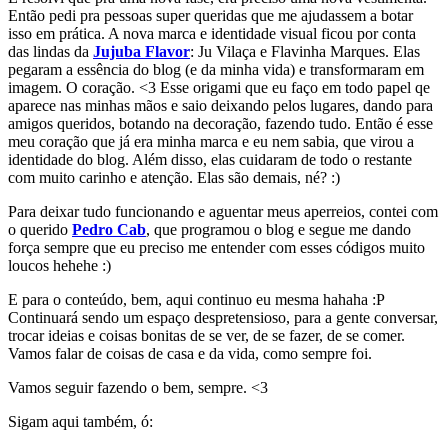
Então pedi pra pessoas super queridas que me ajudassem a botar
isso em prática. A nova marca e identidade visual ficou por conta
das lindas da
Jujuba Flavor
: Ju Vilaça e Flavinha Marques. Elas
pegaram a essência do blog (e da minha vida) e transformaram em
imagem. O coração. <3 Esse origami que eu faço em todo papel qe
aparece nas minhas mãos e saio deixando pelos lugares, dando para
amigos queridos, botando na decoração, fazendo tudo. Então é esse
meu coração que já era minha marca e eu nem sabia, que virou a
identidade do blog. Além disso, elas cuidaram de todo o restante
com muito carinho e atenção. Elas são demais, né? :)
Para deixar tudo funcionando e aguentar meus aperreios, contei com
o querido
Pedro Cab
, que programou o blog e segue me dando
força sempre que eu preciso me entender com esses códigos muito
loucos hehehe :)
E para o conteúdo, bem, aqui continuo eu mesma hahaha :P
Continuará sendo um espaço despretensioso, para a gente conversar,
trocar ideias e coisas bonitas de se ver, de se fazer, de se comer.
Vamos falar de coisas de casa e da vida, como sempre foi.
Vamos seguir fazendo o bem, sempre. <3
Sigam aqui também, ó: