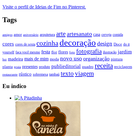
Visite o perfil de Ideias de Fim no Pinterest.
Tags
arte
artesanato
casa
amor
arquitetura
cerveja
comida
amigos
aniversário
decoração
cozinha
design
cores
Doce
cores de sexta
do it
fotografia
jardim
festa
flores
faça você mesmo
flor
ilustração
yourself
foto
novo uso
organização
mais de mim
madeira
moda
pintura
luz
receita
publieditorial
presentes
planta
quadro
produto
reciclagem
praia
texto
viagem
rústico
tambaú
restaurante
sobremesa
Eu indico