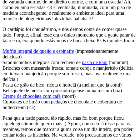
de varanda enorme, de pé direito enorme, e com uma escada! Ah,
como eu amo escadas <3 É ventilada, iluminada, com um piso de
madeira aconchegante, é realmente o ambiente ideal para uma
reunião de blogueirinhas luluzinhas hahaha :P
O cardápio foi chiquérrimo, e nós demos conta de comer quase
tudo. Porque, afinal, esse era o único momento que a gente parar de
falar e rir, era quando estávamos de boca cheia :P Os quitutes foram:
Muffin integral de queijo e espinafre
(impressionantemente
delicioso)
Sanduichinhos integrais com recheio de
pasta de kani
(hummm)
Brioches com mussarela fresca, tomate cereja e manjericão (delícia.
eu tirava o manjericão porque sou fresca, mas tava realmente uma
delícia.)
Pasta de grão de bico, ricota e hortelã (a melhor que já comi)
Belisquete de melão com presunto (pense numa mistura boa)
Creme de chocolate com café
(morri)
Cupcakes de limão com pedaços de chocolate e cobertura de
buttercream (<3)
Pena que a tarde passou tão rápido, mas foi bom porque ficou
aquele gostinho de quero mais :) Agora, como eu já disse para as
meninas, temos que marcar alguma coisa um dia inteiro, pra poder
contar todas as histórias. Na verdade, nós precisaríamos de vários