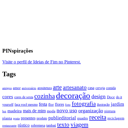
PINspirações
Visite o perfil de Ideias de Fim no Pinterest.
Tags
arte
artesanato
casa
amor
arquitetura
cerveja
comida
amigos
aniversário
decoração
cozinha
design
cores
Doce
cores de sexta
do it
fotografia
jardim
festa
flores
faça você mesmo
flor
ilustração
yourself
foto
novo uso
organização
mais de mim
madeira
moda
pintura
luz
receita
publieditorial
presentes
planta
quadro
produto
reciclagem
praia
texto
viagem
rústico
tambaú
restaurante
sobremesa