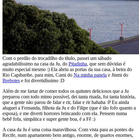
Com o perdão do trocadilho do título, passei um sábado
agradabilíssimo na casa da Ju, do
Pitadinha
, que sem dúvidas é
muito especial mesmo :) Ela abriu as portas da sua casa, à beira do
Rio Capibaribe, para mim, Cami do
Na minha panela
e Jinmi do
Brebotes
e foi divertidíssimo :D
Além de me fartar de comer todos os quitutes deliciosos que a Ju
preparou com todo mimo possível, dei tanta risada, foi tanta história,
que a gente não parou de falar e rir, falar e rir hahaha :P Eu ainda
aluguei a Fernanda, filhota da Ju e do Filipe (que é tão fofo quanto a
esposa), e me diverti horrores brincando com ela. Pensem numa
bebê fofa, simpática e super gente boa, é a Fê :)
A casa da Ju é uma coisa maravilhosa. Com vista para as pontes do
Recife, num apartamento bem antigo, enorme, de quartos enormes,