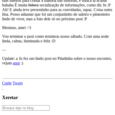
dias inteiros para contar a maioria das histórias, e nunca ia acabar
hahaha É muita
fofoca
socialização de informações, como diz Ju :P
Ah! E ainda teve presentinho para as convidadas, rapaz. Coisa outra
fina. Posso adiantar que foi um conjuntinho de saleiro e pimenteiro
lindo de viver, mas a foto dele só no próximo post :P
Meninas, amei <3
Vou terminar o post como terminou nosso sábado. Com uma noite
linda, calma, iluminada e feliz :D
—
Update: a Ju fez um lindo post no Pitadinha sobre o nosso encontro,
vejam
aqui
:)
Curtir
Tweet
Xeretar