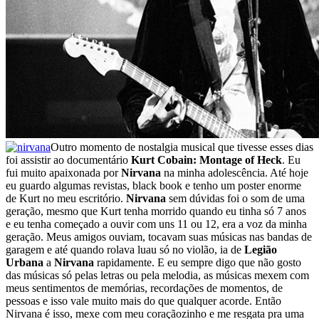
Outro momento de nostalgia musical que tivesse esses dias
foi assistir ao documentário
Kurt Cobain: Montage of Heck
. Eu
fui muito apaixonada por
Nirvana
na minha adolescência. Até hoje
eu guardo algumas revistas, black book e tenho um poster enorme
de Kurt no meu escritório.
Nirvana
sem dúvidas foi o som de uma
geração, mesmo que Kurt tenha morrido quando eu tinha só 7 anos
e eu tenha começado a ouvir com uns 11 ou 12, era a voz da minha
geração. Meus amigos ouviam, tocavam suas músicas nas bandas de
garagem e até quando rolava luau só no violão, ia de
Legião
Urbana
a
Nirvana
rapidamente. E eu sempre digo que não gosto
das músicas só pelas letras ou pela melodia, as músicas mexem com
meus sentimentos de memórias, recordações de momentos, de
pessoas e isso vale muito mais do que qualquer acorde. Então
Nirvana é isso, mexe com meu coraçãozinho e me resgata pra uma