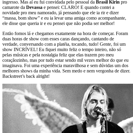
ingresso. Mas aí eu fui convidada pelo pessoal da
Brasil Kirin
pro
camarote da
Devassa
e pensei: CLARO! E quando contei a
novidade pro meu namorado, já pensando que ele ia rir e dizer
“massa, bom show” e eu ia levar uma amiga como acompanhante,
ele disse que queria ir e eu pensei que não podia ser melhor!
Então fomos lá e chegamos exatamente na hora de começar. Foram
duas horas de show com esses caras dançando, cantando de
verdade, conversando com a platéia, tocando, tudo! Gente, foi um
show INCRÍVEL! Eu fiquei muito feliz o tempo inteiro, não só
pelas músicas e pela nostalgia feliz que elas trazem pro meu
coraçãozinho, mas por tudo estar sendo mil vezes melhor do que eu
imaginava. Foi uma experiência maravilhosa e sem dúvidas um dos
melhores shows da minha vida. Sem medo e nem vergonha de dizer.
Backstreet’s back alright!