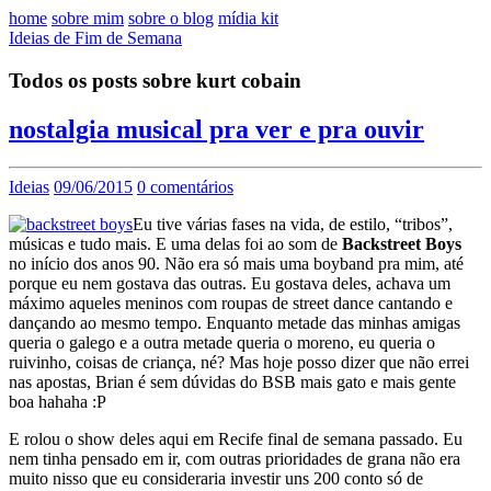
home
sobre mim
sobre o blog
mídia kit
Ideias de Fim de Semana
Todos os posts sobre kurt cobain
nostalgia musical pra ver e pra ouvir
Ideias
09/06/2015
0 comentários
Eu tive várias fases na vida, de estilo, “tribos”,
músicas e tudo mais. E uma delas foi ao som de
Backstreet Boys
no início dos anos 90. Não era só mais uma boyband pra mim, até
porque eu nem gostava das outras. Eu gostava deles, achava um
máximo aqueles meninos com roupas de street dance cantando e
dançando ao mesmo tempo. Enquanto metade das minhas amigas
queria o galego e a outra metade queria o moreno, eu queria o
ruivinho, coisas de criança, né? Mas hoje posso dizer que não errei
nas apostas, Brian é sem dúvidas do BSB mais gato e mais gente
boa hahaha :P
E rolou o show deles aqui em Recife final de semana passado. Eu
nem tinha pensado em ir, com outras prioridades de grana não era
muito nisso que eu consideraria investir uns 200 conto só de