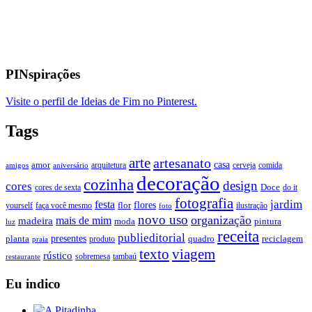
PINspirações
Visite o perfil de Ideias de Fim no Pinterest.
Tags
arte
artesanato
casa
amor
arquitetura
cerveja
comida
amigos
aniversário
decoração
cozinha
design
cores
Doce
cores de sexta
do it
fotografia
jardim
festa
flores
faça você mesmo
flor
ilustração
yourself
foto
novo uso
organização
mais de mim
madeira
moda
pintura
luz
receita
publieditorial
presentes
planta
quadro
produto
reciclagem
praia
texto
viagem
rústico
tambaú
restaurante
sobremesa
Eu indico