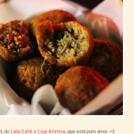
t, do
Lalá Café e Loja Afetiva
, que está puro amor. <3