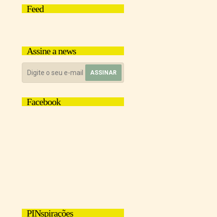
Feed
Assine a news
Facebook
PINspirações