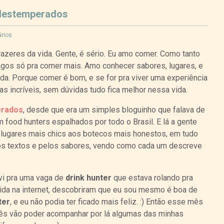
 destemperados
rios
zeres da vida. Gente, é sério. Eu amo comer. Como tanto
agos só pra comer mais. Amo conhecer sabores, lugares, e
da. Porque comer é bom, e se for pra viver uma experiência
s incríveis, sem dúvidas tudo fica melhor nessa vida.
rados
, desde que era um simples bloguinho que falava de
m food hunters espalhados por todo o Brasil. E lá a gente
s lugares mais chics aos botecos mais honestos, em tudo
los textos e pelos sabores, vendo como cada um descreve
evi pra uma vaga de
drink hunter
que estava rolando pra
ida na internet, descobriram que eu sou mesmo é boa de
ter
, e eu não podia ter ficado mais feliz. :) Então esse mês
ocês vão poder acompanhar por lá algumas das minhas