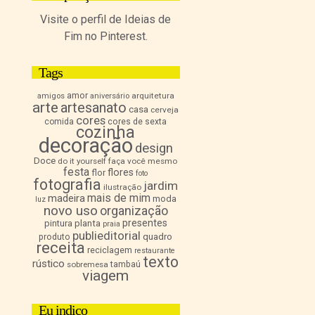
Visite o perfil de Ideias de
Fim no Pinterest.
Tags
amor
arquitetura
amigos
aniversário
arte
artesanato
casa
cerveja
cores
comida
cores de sexta
cozinha
decoração
design
Doce
do it yourself
faça você mesmo
festa
flores
flor
foto
fotografia
jardim
ilustração
mais de mim
madeira
moda
luz
novo uso
organização
presentes
pintura
planta
praia
publieditorial
quadro
produto
receita
reciclagem
restaurante
texto
rústico
sobremesa
tambaú
viagem
Eu indico