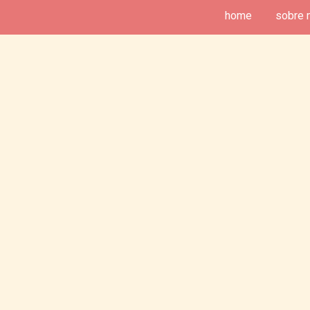
home
sobre 
deias de Fim de Semana