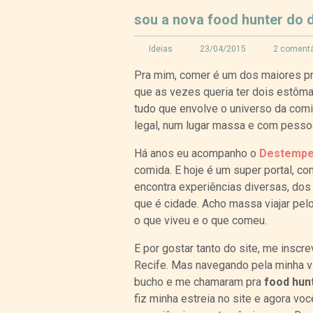
sou a nova food hunter do
Ideias
23/04/2015
2 comentá
Pra mim, comer é um dos maiores pra
que as vezes queria ter dois estôm
tudo que envolve o universo da comi
legal, num lugar massa e com pessoa
Há anos eu acompanho o
Destempe
comida. E hoje é um super portal, co
encontra experiências diversas, do
que é cidade. Acho massa viajar pe
o que viveu e o que comeu.
E por gostar tanto do site, me inscr
Recife. Mas navegando pela minha v
bucho e me chamaram pra
food hun
fiz minha estreia no site e agora v