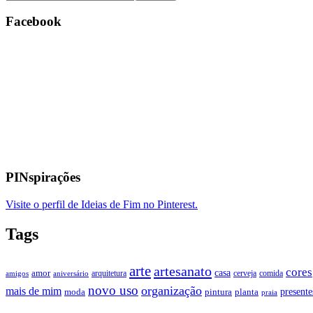
Facebook
PINspirações
Visite o perfil de Ideias de Fim no Pinterest.
Tags
arte
artesanato
cores
casa
amor
arquitetura
cerveja
comida
amigos
aniversário
novo uso
organização
mais de mim
presente
moda
pintura
planta
praia