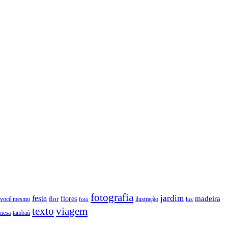
fotografia
jardim
festa
flores
madeira
 você mesmo
flor
ilustração
foto
luz
texto
viagem
tambaú
mesa