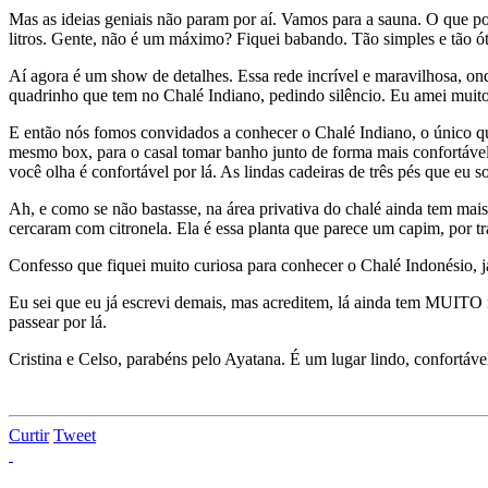
Mas as ideias geniais não param por aí. Vamos para a sauna. O que pod
litros. Gente, não é um máximo? Fiquei babando. Tão simples e tão ó
Aí agora é um show de detalhes. Essa rede incrível e maravilhosa, onde
quadrinho que tem no Chalé Indiano, pedindo silêncio. Eu amei muito
E então nós fomos convidados a conhecer o Chalé Indiano, o único q
mesmo box, para o casal tomar banho junto de forma mais confortáv
você olha é confortável por lá. As lindas cadeiras de três pés que eu 
Ah, e como se não bastasse, na área privativa do chalé ainda tem ma
cercaram com citronela. Ela é essa planta que parece um capim, por t
Confesso que fiquei muito curiosa para conhecer o Chalé Indonésio, já
Eu sei que eu já escrevi demais, mas acreditem, lá ainda tem MUITO m
passear por lá.
Cristina e Celso, parabéns pelo Ayatana. É um lugar lindo, confortável
Curtir
Tweet