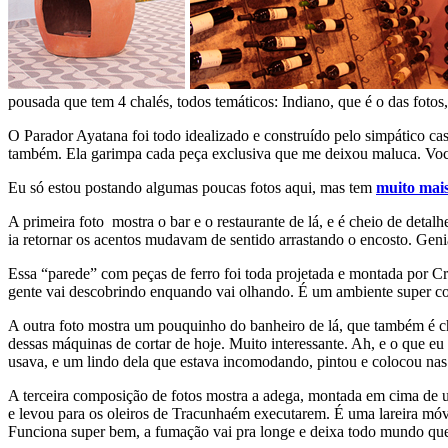
pousada que tem 4 chalés, todos temáticos: Indiano, que é o das fotos
O Parador Ayatana foi todo idealizado e construído pelo simpático casa
também. Ela garimpa cada peça exclusiva que me deixou maluca. Você
Eu só estou postando algumas poucas fotos aqui, mas tem
muito mais
A primeira foto mostra o bar e o restaurante de lá, e é cheio de det
ia retornar os acentos mudavam de sentido arrastando o encosto. Geni
Essa “parede” com peças de ferro foi toda projetada e montada por Cri
gente vai descobrindo enquando vai olhando. É um ambiente super con
A outra foto mostra um pouquinho do banheiro de lá, que também é che
dessas máquinas de cortar de hoje. Muito interessante. Ah, e o que eu
usava, e um lindo dela que estava incomodando, pintou e colocou nas
A terceira composição de fotos mostra a adega, montada em cima de um
e levou para os oleiros de Tracunhaém executarem. É uma lareira móv
Funciona super bem, a fumação vai pra longe e deixa todo mundo que