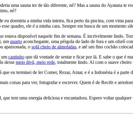
eria uma sauna ter de tão diferente, né? Mas a sauna do Ayatana te ess
timo, né?
 eu dormiria a minha vida inteira, fica perto da piscina, com vista para
 esse quadro, ele é a minha cara. Sempre em busca de um momento silen
ue estava disponível naquele fim de semana. É incrivelmente lindo. Te
el, um
quarto
aconchegante, uma pérgola do lado de fora e um ofurô com 
sou apaixonada, o
sofá cheio de almofadas
, e até um fino cochão colocad
is um
cantinho
que dá vontade de sentar e ficar por lá. E sabe o que é ma
rás desse
meio divã, meio rede
, totalmente lindo. Aí com o suave cheiro
 que eu terminei de ler Comer, Rezar, Amar, e é a Indonésia é a parte d
ais coisas para ver, fotografar e escrever. Quem é de Recife e arredor
, que tem uma energia deliciosa e encantadora. Espero voltar qualquer d