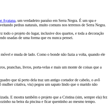
or Ayatana
, um verdadeiro paraíso em Serra Negra. É um spa e
oveitando pedras naturais, muito comuns nos terrenos de Serra Negra.
ez todo o projeto do lugar, inclusive dos quartos, e toda a decoração
sendo usadas de uma forma que eu nunca pensei.
 é móvel e muda de lado. Como o bonde não fazia a volta, quando ele
ros, pranchas, livros, porta-velas e mais um monte de coisas que a
uadro que tá perto dela traz um antigo cortador de cabelo, o avô
 (ô mulher criativa, viu) pegou um sapato lindo que o marido não
izada. E mostra também o projeto que a Cristina (sim, sempre ela) fez
hozinho na beira da piscina e ficar quentinho ao mesmo tempo.