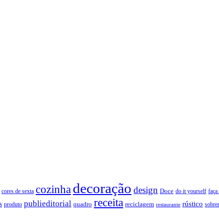
decoração
cozinha
design
Doce
cores de sexta
faça
do it yourself
receita
publieditorial
rústico
s
quadro
produto
reciclagem
restaurante
sobre