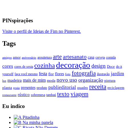
PINspirações
Visite o perfil de Ideias de Fim no Pinterest.
Tags
arte
artesanato
casa
amor
arquitetura
cerveja
comida
amigos
aniversário
decoração
cozinha
design
cores
Doce
cores de sexta
do it
fotografia
jardim
festa
flores
faça você mesmo
flor
ilustração
yourself
foto
novo uso
organização
mais de mim
madeira
moda
pintura
luz
receita
publieditorial
presentes
planta
quadro
produto
reciclagem
praia
texto
viagem
rústico
tambaú
restaurante
sobremesa
Eu indico