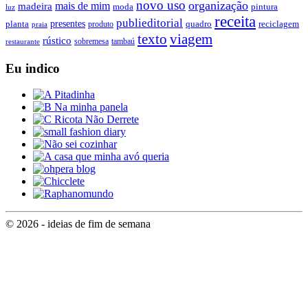
novo uso
organização
mais de mim
madeira
moda
pintura
luz
receita
publieditorial
presentes
planta
quadro
produto
reciclagem
praia
texto
viagem
rústico
tambaú
restaurante
sobremesa
Eu indico
© 2026 - ideias de fim de semana