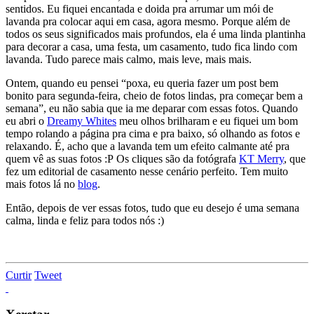
sentidos. Eu fiquei encantada e doida pra arrumar um mói de
lavanda pra colocar aqui em casa, agora mesmo. Porque além de
todos os seus significados mais profundos, ela é uma linda plantinha
para decorar a casa, uma festa, um casamento, tudo fica lindo com
lavanda. Tudo parece mais calmo, mais leve, mais mais.
Ontem, quando eu pensei “poxa, eu queria fazer um post bem
bonito para segunda-feira, cheio de fotos lindas, pra começar bem a
semana”, eu não sabia que ia me deparar com essas fotos. Quando
eu abri o
Dreamy Whites
meu olhos brilharam e eu fiquei um bom
tempo rolando a página pra cima e pra baixo, só olhando as fotos e
relaxando. É, acho que a lavanda tem um efeito calmante até pra
quem vê as suas fotos :P Os cliques são da fotógrafa
KT Merry
, que
fez um editorial de casamento nesse cenário perfeito. Tem muito
mais fotos lá no
blog
.
Então, depois de ver essas fotos, tudo que eu desejo é uma semana
calma, linda e feliz para todos nós :)
Curtir
Tweet