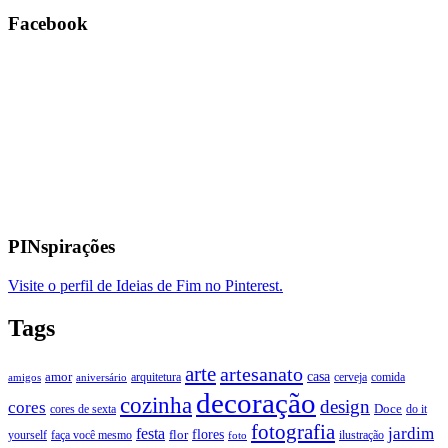
Facebook
PINspirações
Visite o perfil de Ideias de Fim no Pinterest.
Tags
arte
artesanato
casa
amor
arquitetura
cerveja
comida
amigos
aniversário
decoração
cozinha
design
cores
Doce
cores de sexta
do it
fotografia
jardim
festa
flores
faça você mesmo
flor
ilustração
yourself
foto