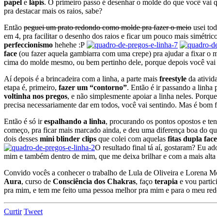
papel
e
lápis
. O primeiro passo é desenhar o molde do que você vai 
pra destacar mais os raios, sabe?
Então
peguei um prato redondo como molde pra fazer o meio
usei tod
em 4, pra facilitar o desenho dos raios e ficar um pouco mais simétri
perfeccionismo
hehehe :P
face
(ou fazer aquela gambiarra com uma crepe) pra ajudar a fixar o m
cima do molde mesmo, ou bem pertinho dele, porque depois você vai 
Aí depois é a brincadeira com a linha, a parte mais
freestyle
da ativid
etapa é, primeiro,
fazer um “contorno”
. Então é ir passando a linha
voltinha nos pregos
, e não simplesmente apoiar a linha neles. Porque
precisa necessariamente dar em todos, você vai sentindo. Mas é bom fic
Então é só ir
espalhando a linha
, procurando os pontos opostos e te
começo, pra ficar mais marcado ainda, e deu uma diferença boa do qu
dois desses
mini blinder clips
que colei com aquelas
fitas dupla fac
O resultado final tá aí, gostaram? Eu 
mim e também dentro de mim, que me deixa brilhar e com a mais alta 
Convido vocês a conhecer o trabalho de Lula de Oliveira e Lorena 
Aura
, curso de
Consciência dos Chakras
, faço
terapia
e vou partic
pra mim, e tem me feito uma pessoa melhor pra mim e para o meu redo
Curtir
Tweet