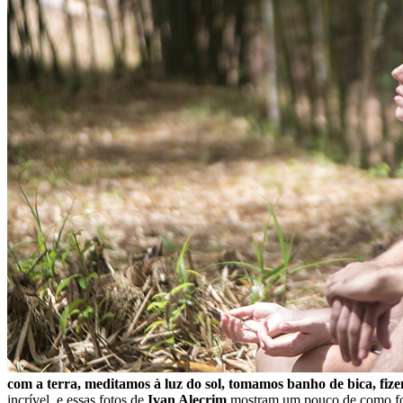
com a terra, meditamos à luz do sol, tomamos banho de bica, fiz
incrível, e essas fotos de
Ivan Alecrim
mostram um pouco de como foi p