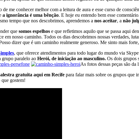
o de me conhecer melhor com a leitura de aura e esse curso de consciê
ue
a ignorância é uma bênção
. E hoje eu entendo bem esse comentário
mesmo tempo que nos descobrimos, aprendemos a
nos aceitar
, a
não jul
nder que
somos espelhos
e que refletimos aquilo que se passa aqui de
ce em nosso caminho. Todos os dias descobrimos nossas verdades, lut
so dizer que é um caminho realmente generoso. Me sinto mais forte, ma
imples
, que oferece atendimentos para todo lugar do mundo via Skype 
 grupo paralelo ao
Herói, de iniciação ao masculino.
Os dois grupos s
As fotos dessas peças são da 
alestra gratuita aqui em Recife
para falar mais sobre os grupos que 
ro que gostem!