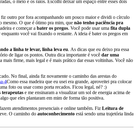
aradas, o meio e os raios. Escolhi deixar um espaço entre esses dois
s fiz outro por fora acompanhando um pouco maior e dividi o círculo
stico mesmo. O que é ótimo pra mim, que
não tenho paciência pra
madeira e começar a
bater os pregos
. Você pode usar uma
fita dupla
 enquanto você vai fixando o restante. A ideia é bater os pregos em
ndo a linha te levar, linha leva eu
. As dicas que eu deixo pra essa
ório de ligar os pontos. Outra dica importante é você
dar uma
 mais firme, mais legal e é mais prático dar essas voltinhas. Você não
cado. No final, ainda fiz novamente o caminho das arestas do
Como essa madeira que eu usei era grande, aproveitei pra colocar
uma foto ou usar como porta recados. Ficou legal, né? :)
 terapeutas
e me ensinaram a visualizar um sol de energia acima de
algo que eles plantaram em mim de forma tão positiva.
e fazem atendimentos presenciais e online também. Fiz
Leitura de
reve. O caminho do
autoconhecimento
está sendo uma trajetória linda