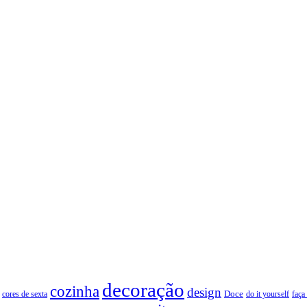
decoração
cozinha
design
Doce
cores de sexta
faça
do it yourself