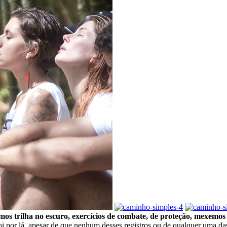
emos trilha no escuro, exercícios de combate, de proteção, mexemo
or lá, apesar de que nenhum desses registros ou de qualquer uma das 