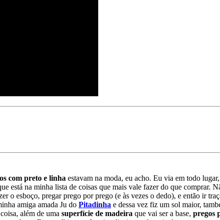
os com preto e linha
estavam na moda, eu acho. Eu via em todo lugar, e
ue está na minha lista de coisas que mais vale fazer do que comprar. N
er o esboço, pregar prego por prego (e às vezes o dedo), e então ir tra
a minha amiga amada Ju do
Pitadinha
e dessa vez fiz um sol maior, tamb
a coisa, além de uma
superfície de madeira
que vai ser a base,
pregos 