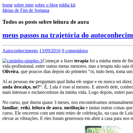
home
sobre mim
sobre o blog
mídia kit
Ideias de Fim de Semana
Todos os posts sobre leitura de aura
meus passos na trajetória do autoconheci
Autoconhecimento
13/09/2016
0 comentários
Começar a fazer
terapia
foi a minha meta de fim
vida profissional, entre outras metas menores, mas a terapia não sai
Oliveira
, que poucos dias depois do primeiro “oi, tudo bem, toma um
Aí as pessoas me perguntam qual linha ele segue e eu nunca sei dizer
anda descalço, né?
“. É, Lula é esse aí mesmo. E através dele, conh
mais intensas e esclarecedoras da minha vida. Logo depois, entrei par
No curso, que durou quase 3 meses, nos encontrávamos semanalmente
familiar
,
reiki
,
leitura de aura
,
meditação
e tantas outras coisas qu
curso. Ele encerrou com um mini retiro de celebração, na casa de Lu
elevar as vibrações. E eles foram generosos em abrir a casa para nos r