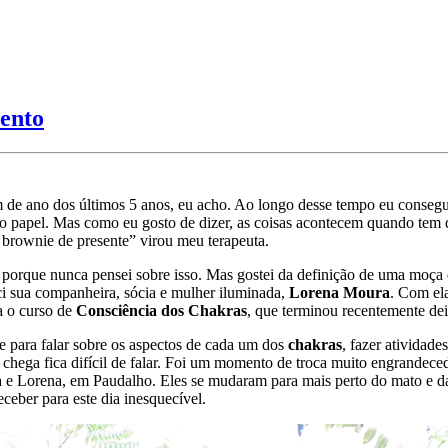
mento
 de ano dos últimos 5 anos, eu acho. Ao longo desse tempo eu consegui 
a do papel. Mas como eu gosto de dizer, as coisas acontecem quando tem 
 brownie de presente” virou meu terapeuta.
, porque nunca pensei sobre isso. Mas gostei da definição de uma moça 
eci sua companheira, sócia e mulher iluminada,
Lorena Moura
. Com el
a o curso de
Consciência dos Chakras
, que terminou recentemente d
 para falar sobre os aspectos de cada um dos
chakras
, fazer atividade
e chega fica difícil de falar. Foi um momento de troca muito engrandece
la e Lorena, em Paudalho. Eles se mudaram para mais perto do mato e d
eceber para este dia inesquecível.