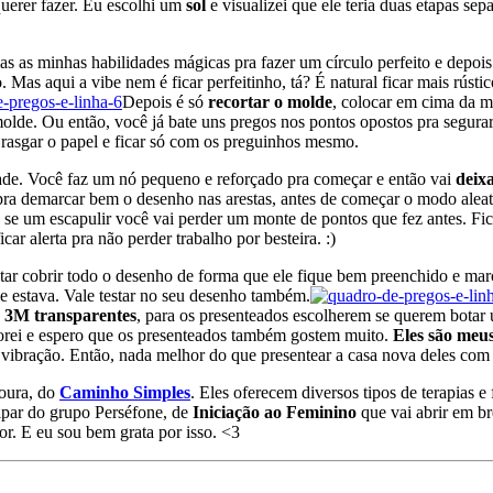
querer fazer. Eu escolhi um
sol
e visualizei que ele teria duas etapas sep
as as minhas habilidades mágicas pra fazer um círculo perfeito e depoi
co. Mas aqui a vibe nem é ficar perfeitinho, tá? É natural ficar mais rú
Depois é só
recortar o molde
, colocar em cima da 
olde. Ou então, você já bate uns pregos nos pontos opostos pra segurar
rasgar o papel e ficar só com os preguinhos mesmo.
ade. Você faz um nó pequeno e reforçado pra começar e então vai
deixa
 pra demarcar bem o desenho nas arestas, antes de começar o modo aleat
 se um escapulir você vai perder um monte de pontos que fez antes. Fica
ar alerta pra não perder trabalho por besteira. :)
ntar cobrir todo o desenho de forma que ele fique bem preenchido e mar
e estava. Vale testar no seu desenho também.
e 3M transparentes
, para os presenteados escolherem se querem botar 
adorei e espero que os presenteados também gostem muito.
Eles são meus
vibração. Então, nada melhor do que presentear a casa nova deles com 
Moura, do
Caminho Simples
. Eles oferecem diversos tipos de terapias 
ipar do grupo Perséfone, de
Iniciação ao Feminino
que vai abrir em b
r. E eu sou bem grata por isso. <3