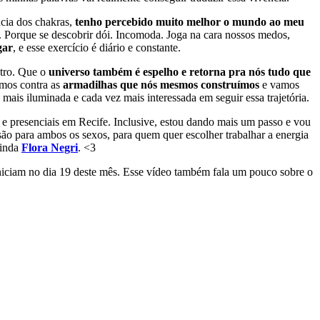
ncia dos chakras,
tenho percebido muito melhor o mundo ao meu
. Porque se descobrir dói. Incomoda. Joga na cara nossos medos,
gar
, e esse exercício é diário e constante.
ntro. Que o
universo também é espelho e retorna pra nós tudo que
amos contra as
armadilhas que nós mesmos construímos
e vamos
is iluminada e cada vez mais interessada em seguir essa trajetória.
e presenciais em Recife. Inclusive, estou dando mais um passo e vou
ão para ambos os sexos, para quem quer escolher trabalhar a energia
linda
Flora Negri
. <3
iniciam no dia 19 deste mês. Esse vídeo também fala um pouco sobre o