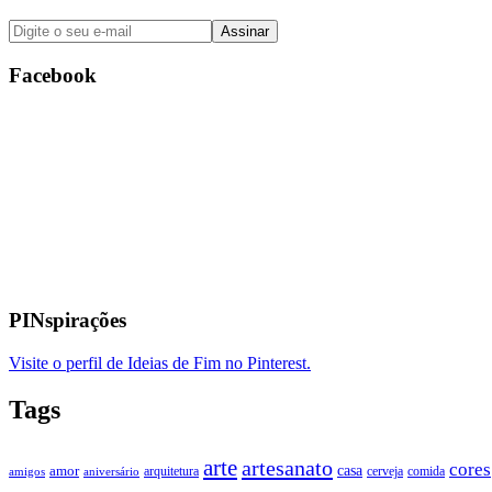
Facebook
PINspirações
Visite o perfil de Ideias de Fim no Pinterest.
Tags
arte
artesanato
cores
casa
amor
arquitetura
cerveja
comida
amigos
aniversário