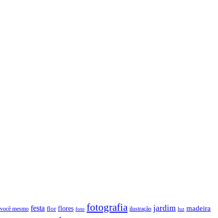
fotografia
jardim
festa
flores
madeira
 você mesmo
flor
ilustração
foto
luz