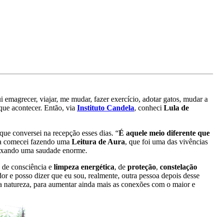
emagrecer, viajar, me mudar, fazer exercício, adotar gatos, mudar a
que acontecer. Então, via
Instituto Candela
, conheci
Lula de
que conversei na recepção esses dias. “
É aquele meio diferente que
a comecei fazendo uma
Leitura de Aura
, que foi uma das vivências
eixando uma saudade enorme.
s de consciência e
limpeza energética
, de
proteção
,
constelação
dor e posso dizer que eu sou, realmente, outra pessoa depois desse
a natureza, para aumentar ainda mais as conexões com o maior e