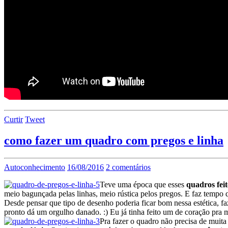
Curtir
Tweet
como fazer um quadro com pregos e linha
Autoconhecimento
16/08/2016
2 comentários
Teve uma época que esses
quadros feit
meio bagunçada pelas linhas, meio rústica pelos pregos. E faz tempo q
Desde pensar que tipo de desenho poderia ficar bom nessa estética, faz
pronto dá um orgulho danado. :) Eu já tinha feito um de coração pr
Pra fazer o quadro não precisa de muit