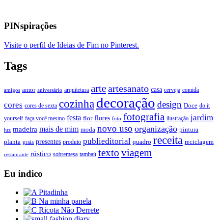
PINspirações
Visite o perfil de Ideias de Fim no Pinterest.
Tags
arte
artesanato
casa
amor
arquitetura
cerveja
comida
amigos
aniversário
decoração
cozinha
design
cores
Doce
cores de sexta
do it
fotografia
jardim
festa
flores
faça você mesmo
flor
ilustração
yourself
foto
novo uso
organização
mais de mim
madeira
moda
pintura
luz
receita
publieditorial
presentes
planta
quadro
produto
reciclagem
praia
texto
viagem
rústico
tambaú
restaurante
sobremesa
Eu indico