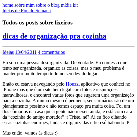
home
sobre mim
sobre o blog
mídia kit
Ideias de Fim de Semana
Todos os posts sobre lixeiros
dicas de organização pra cozinha
Ideias
13/04/2011
4 comentários
Eu sou uma pessoa desorganizada. De verdade. Eu confesso que
tento ser organizada, organizo as coisas, mas o meu problema é
manter por muito tempo tudo no seu devido lugar.
Então eu estava navegando pelo
Houzz
, aplicativo que conheci no
iPhone mas que é um site bem legal com fotos e inspirações
maravilhosas, e encontrei várias fotos que sugerem uma organização
para a cozinha. A minha mesmo é pequena, seus armários são de um
planejamento péssimo e não temos espaço pra muita coisa. Foi um
dos cômodos da casa que a gente não mexeu ainda, e está com cara
da “cozinha do antigo morador” :( Triste, né? Aí eu fico olhando
essas cozinhas enormes, lindas e organizadas e fico só babando :P
Mas então, vamos às dicas :)