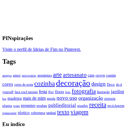
PINspirações
Visite o perfil de Ideias de Fim no Pinterest.
Tags
arte
artesanato
casa
amor
arquitetura
cerveja
comida
amigos
aniversário
decoração
cozinha
design
cores
Doce
cores de sexta
do it
fotografia
jardim
festa
flores
faça você mesmo
flor
ilustração
yourself
foto
novo uso
organização
mais de mim
madeira
moda
pintura
luz
receita
publieditorial
presentes
planta
quadro
produto
reciclagem
praia
texto
viagem
rústico
tambaú
restaurante
sobremesa
Eu indico