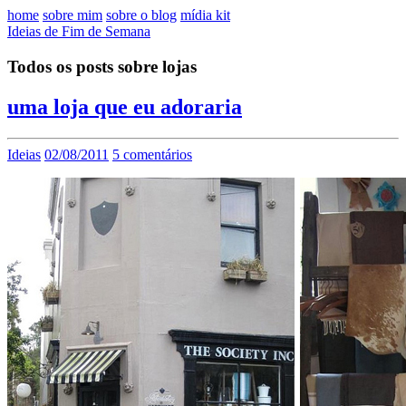
home
sobre mim
sobre o blog
mídia kit
Ideias de Fim de Semana
Todos os posts sobre lojas
uma loja que eu adoraria
Ideias
02/08/2011
5 comentários