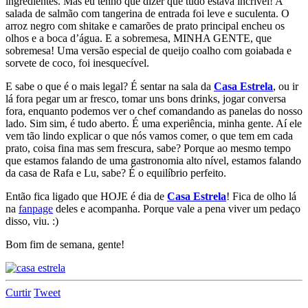
ingredientes. Mas eu tenho que dizer que tudo estava incrível! A
salada de salmão com tangerina de entrada foi leve e suculenta. O
arroz negro com shitake e camarões de prato principal encheu os
olhos e a boca d’água. E a sobremesa, MINHA GENTE, que
sobremesa! Uma versão especial de queijo coalho com goiabada e
sorvete de coco, foi inesquecível.
E sabe o que é o mais legal? É sentar na sala da
Casa Estrela
, ou ir
lá fora pegar um ar fresco, tomar uns bons drinks, jogar conversa
fora, enquanto podemos ver o chef comandando as panelas do nosso
lado. Sim sim, é tudo aberto. É uma experiência, minha gente. Aí ele
vem tão lindo explicar o que nós vamos comer, o que tem em cada
prato, coisa fina mas sem frescura, sabe? Porque ao mesmo tempo
que estamos falando de uma gastronomia alto nível, estamos falando
da casa de Rafa e Lu, sabe? É o equilíbrio perfeito.
Então fica ligado que HOJE é dia de
Casa Estrela
! Fica de olho lá
na
fanpage
deles e acompanha. Porque vale a pena viver um pedaço
disso, viu. :)
Bom fim de semana, gente!
Curtir
Tweet