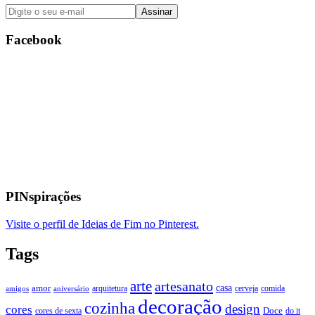
Facebook
PINspirações
Visite o perfil de Ideias de Fim no Pinterest.
Tags
arte
artesanato
casa
amor
arquitetura
cerveja
comida
amigos
aniversário
decoração
cozinha
design
cores
Doce
cores de sexta
do it