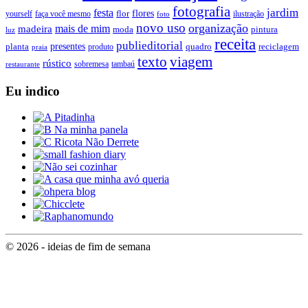
fotografia
jardim
festa
flores
faça você mesmo
flor
ilustração
yourself
foto
novo uso
organização
mais de mim
madeira
moda
pintura
luz
receita
publieditorial
presentes
planta
quadro
produto
reciclagem
praia
texto
viagem
rústico
tambaú
restaurante
sobremesa
Eu indico
© 2026 - ideias de fim de semana