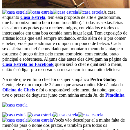
A casa,
enquanto
Casa Estrela
, tem essa proposta de arte e gastronomia,
que harmoniza muito bem (com trocadilho). Todas as sextas-feiras
eles abrem as portas para receber amigos, convidados e todos os
interessados em uma boa comida num lugar legal. Tem exposição de
artistas locais que está sempre mudando, então além de ir pra comer
e beber, você pode admirar e comprar um pouco de beleza. Cada
sexta-feira um chef é convidado para montar o menu do jantar, e o
esquema é preço único pelo menu completo, com entrada, prato
principal e sobremesa. Alguns dias antes eles divulgam na página da
Casa Estrela no Facebook
quem será o chef e qual será o menu,
então é só ligar pra reservar sua mesa e curtir uma noite deliciosa.
Na noite que eu fui o chef foi o super simpático
Pedro Godoy
.
Gente, ele é um moço de 22 anos que arrasa muito. Ele dá aula da
Oficina de Chefs
e foi o responsável pelo menu da noite, que eu
tive o prazer de degustar junto com minha amada Ju, do
Pitadinha
.
Vocês vão desculpar aí a minha falta de
memória para o nome dos pratos, e também para todos os