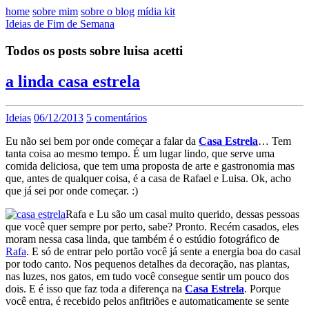
home
sobre mim
sobre o blog
mídia kit
Ideias de Fim de Semana
Todos os posts sobre luisa acetti
a linda casa estrela
Ideias
06/12/2013
5 comentários
Eu não sei bem por onde começar a falar da
Casa Estrela
… Tem
tanta coisa ao mesmo tempo. É um lugar lindo, que serve uma
comida deliciosa, que tem uma proposta de arte e gastronomia mas
que, antes de qualquer coisa, é a casa de Rafael e Luisa. Ok, acho
que já sei por onde começar. :)
Rafa e Lu são um casal muito querido, dessas pessoas
que você quer sempre por perto, sabe? Pronto. Recém casados, eles
moram nessa casa linda, que também é o estúdio fotográfico de
Rafa
. E só de entrar pelo portão você já sente a energia boa do casal
por todo canto. Nos pequenos detalhes da decoração, nas plantas,
nas luzes, nos gatos, em tudo você consegue sentir um pouco dos
dois. E é isso que faz toda a diferença na
Casa Estrela
. Porque
você entra, é recebido pelos anfitriões e automaticamente se sente