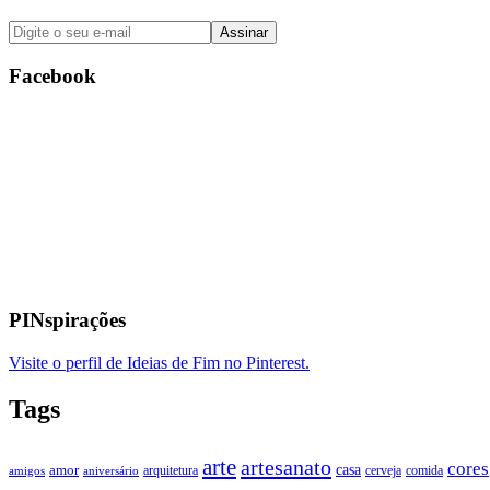
Facebook
PINspirações
Visite o perfil de Ideias de Fim no Pinterest.
Tags
arte
artesanato
cores
casa
amor
arquitetura
cerveja
comida
amigos
aniversário