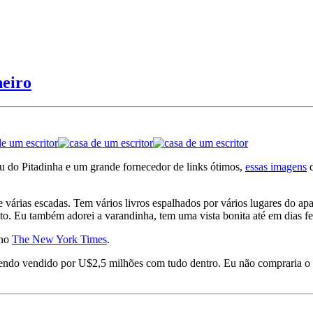
heiro
Ju do Pitadinha e um grande fornecedor de links ótimos,
essas imagens
d
árias escadas. Tem vários livros espalhados por vários lugares do apa
sto. Eu também adorei a varandinha, tem uma vista bonita até em dias fe
 no
The New York Times
.
ndo vendido por U$2,5 milhões com tudo dentro. Eu não compraria o a