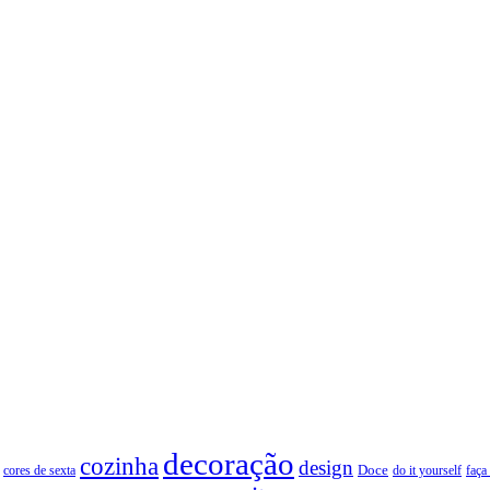
decoração
cozinha
design
Doce
cores de sexta
faça
do it yourself