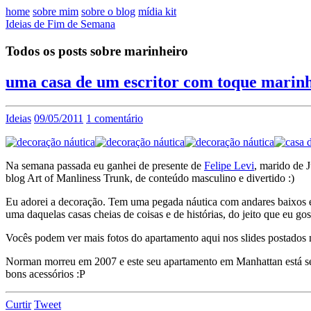
home
sobre mim
sobre o blog
mídia kit
Ideias de Fim de Semana
Todos os posts sobre marinheiro
uma casa de um escritor com toque marin
Ideias
09/05/2011
1 comentário
Na semana passada eu ganhei de presente de
Felipe Levi
, marido de 
blog Art of Manliness Trunk, de conteúdo masculino e divertido :)
Eu adorei a decoração. Tem uma pegada náutica com andares baixos e v
uma daquelas casas cheias de coisas e de histórias, do jeito que eu go
Vocês podem ver mais fotos do apartamento aqui nos slides postados
Norman morreu em 2007 e este seu apartamento em Manhattan está se
bons acessórios :P
Curtir
Tweet