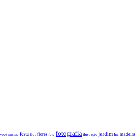
fotografia
jardim
festa
flores
madeira
 você mesmo
flor
ilustração
foto
luz