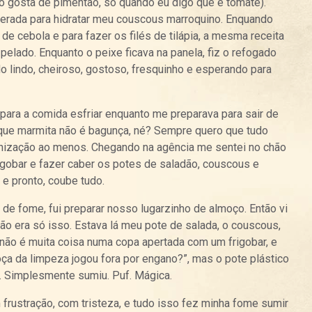
o gosta de pimentão, só quando eu digo que é tomate).
perada para hidratar meu couscous marroquino. Enquando
de cebola e para fazer os filés de tilápia, a mesma receita
pelado. Enquanto o peixe ficava na panela, fiz o refogado
o lindo, cheiroso, gostoso, fresquinho e esperando para
 para a comida esfriar enquanto me preparava para sair de
rque marmita não é bagunça, né? Sempre quero que tudo
nização ao menos. Chegando na agência me sentei no chão
igobar e fazer caber os potes de saladão, couscous e
 e pronto, coube tudo.
de fome, fui preparar nosso lugarzinho de almoço. Então vi
ão era só isso. Estava lá meu pote de salada, o couscous,
 não é muita coisa numa copa apertada com um frigobar, e
oça da limpeza jogou fora por engano?”, mas o pote plástico
a. Simplesmente sumiu. Puf. Mágica.
 frustração, com tristeza, e tudo isso fez minha fome sumir