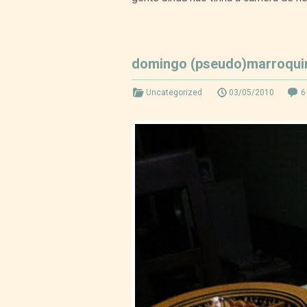
domingo (pseudo)marroqui
Uncategorized
03/05/2010
6