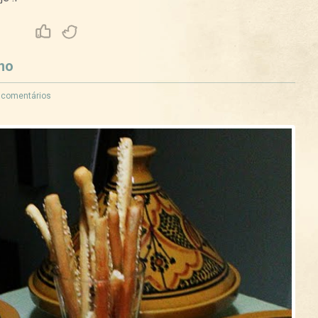
Curtir
Tweet
no
 comentários