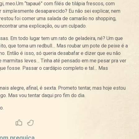
agi, meo.Um “tapaué” com filés de tilápia frescos, com
er simplesmente desaparecido? Eu não sei explicar, nem
restou foi comer uma salada de camarão no shopping,
encontrar uma explicação, ou um culpado.
sas. Em todo lugar tem um rato de geladeira, né? Um que
ito, que toma um redbull… Mas roubar um pote de peixe é a
o. Então é isso, só queria desabafar e dizer que eu não
de marmitas leves… Tinha até pensado em me pesar pra ver
que fosse. Passar o cardápio completo e tal… Mas
ais alegre, afinal, é sexta. Prometo tentar, mas hoje estou
go. Mas vou tentar daqui pro fim do dia.
o.
Curtir
Tweet
com preguiça