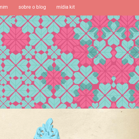
mim
sobre o blog
mídia kit