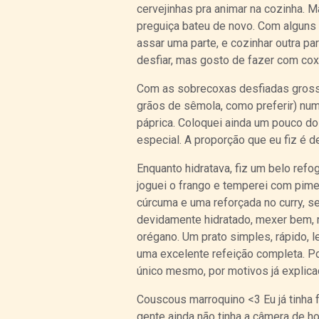
cervejinhas pra animar na cozinha. M
preguiça bateu de novo. Com alguns
assar uma parte, e cozinhar outra pa
desfiar, mas gosto de fazer com cox
Com as sobrecoxas desfiadas grosse
grãos de sêmola, como preferir) num
páprica. Coloquei ainda um pouco do 
especial. A proporção que eu fiz é 
Enquanto hidratava, fiz um belo ref
joguei o frango e temperei com pimen
cúrcuma e uma reforçada no curry, se
devidamente hidratado, mexer bem, m
orégano. Um prato simples, rápido, l
uma excelente refeição completa. P
único mesmo, por motivos já explica
Couscous marroquino <3 Eu já tinha
gente ainda não tinha a câmera de ho