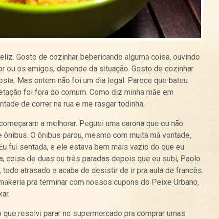
eliz. Gosto de cozinhar bebericando alguma coisa, ouvindo
 ou os amigos, depende da situação. Gosto de cozinhar
sta. Mas ontem não foi um dia legal. Parece que bateu
ietação foi fora do comum. Como diz minha mãe em
ade de correr na rua e me rasgar todinha.
 começaram a melhorar. Peguei uma carona que eu não
de ônibus. O ônibus parou, mesmo com muita má vontade,
 Eu fui sentada, e ele estava bem mais vazio do que eu
, coisa de duas ou três paradas depois que eu subi, Paolo
 todo atrasado e acaba de desistir de ir pra aula de francês.
akeria pra terminar com nossos cupons do Peixe Urbano,
ar.
 que resolvi parar no supermercado pra comprar umas