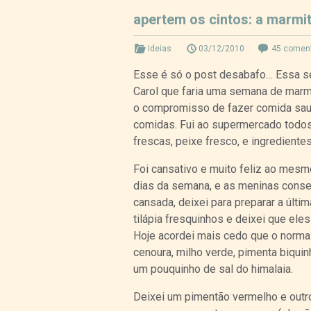
apertem os cintos: a marmi
Ideias
03/12/2010
45 coment
Esse é só o post desabafo… Essa se
Carol que faria uma semana de marmit
o compromisso de fazer comida saud
comidas. Fui ao supermercado todos
frescas, peixe fresco, e ingredientes
Foi cansativo e muito feliz ao mesm
dias da semana, e as meninas conse
cansada, deixei para preparar a últ
tilápia fresquinhos e deixei que ele
Hoje acordei mais cedo que o normal,
cenoura, milho verde, pimenta biqui
um pouquinho de sal do himalaia.
Deixei um pimentão vermelho e outro