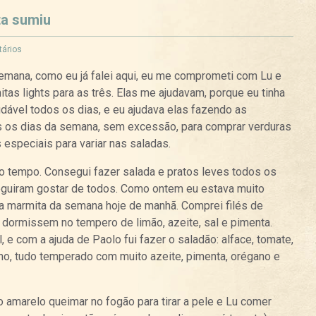
ta sumiu
ários
mana, como eu já falei aqui, eu me comprometi com Lu e
as lights para as três. Elas me ajudavam, porque eu tinha
ável todos os dias, e eu ajudava elas fazendo as
 os dias da semana, sem excessão, para comprar verduras
 especiais para variar nas saladas.
o tempo. Consegui fazer salada e pratos leves todos os
guiram gostar de todos. Como ontem eu estava muito
ima marmita da semana hoje de manhã. Comprei filés de
s dormissem no tempero de limão, azeite, sal e pimenta.
 e com a ajuda de Paolo fui fazer o saladão: alface, tomate,
nho, tudo temperado com muito azeite, pimenta, orégano e
 amarelo queimar no fogão para tirar a pele e Lu comer