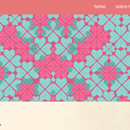
home
sobre 
deias de Fim de Semana
o