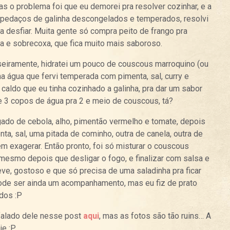
as o problema foi que eu demorei pra resolver cozinhar, e a
 pedaços de galinha descongelados e temperados, resolvi
ra desfiar. Muita gente só compra peito de frango pra
a e sobrecoxa, que fica muito mais saboroso.
iramente, hidratei um pouco de couscous marroquino (ou
a água que fervi temperada com pimenta, sal, curry e
caldo que eu tinha cozinhado a galinha, pra dar um sabor
de 3 copos de água pra 2 e meio de couscous, tá?
ogado de cebola, alho, pimentão vermelho e tomate, depois
ta, sal, uma pitada de cominho, outra de canela, outra de
m exagerar. Então pronto, foi só misturar o couscous
esmo depois que desligar o fogo, e finalizar com salsa e
eve, gostoso e que só precisa de uma saladinha pra ficar
ode ser ainda um acompanhamento, mas eu fiz de prato
dos :P
 falado dele nesse post
aqui
, mas as fotos são tão ruins… A
je :P