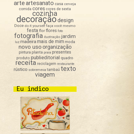
arte
artesanato
casa
cerveja
cores
comida
cores de sexta
cozinha
decoração
design
Doce
do it yourself
faça você mesmo
festa
flores
flor
foto
fotografia
jardim
ilustração
mais de mim
madeira
moda
luz
novo uso
organização
presentes
pintura
planta
praia
publieditorial
quadro
produto
receita
reciclagem
restaurante
texto
rústico
sobremesa
tambaú
viagem
Eu indico