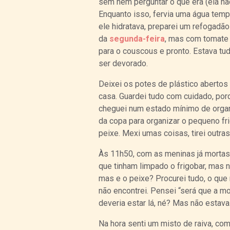
sem nem perguntar o que era (ela nã
Enquanto isso, fervia uma água tem
ele hidratava, preparei um refogadão 
da
segunda-feira
, mas com tomate 
para o couscous e pronto. Estava tud
ser devorado.
Deixei os potes de plástico abertos
casa. Guardei tudo com cuidado, po
cheguei num estado mínimo de orga
da copa para organizar o pequeno fr
peixe. Mexi umas coisas, tirei outras
Às 11h50, com as meninas já mortas 
que tinham limpado o frigobar, mas n
mas e o peixe? Procurei tudo, o que
não encontrei. Pensei “será que a m
deveria estar lá, né? Mas não estav
Na hora senti um misto de raiva, com