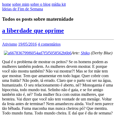
home
sobre mim
sobre o blog
mídia kit
Ideias de Fim de Semana
Todos os posts sobre maternidade
a liberdade que oprime
Ativismo
19/05/2016
4 comentários
Arte:
Shiko
(Derby Blue)
Qual é o problema de mostrar os peitos? Se os homens podem as
mulheres também podem. As mulheres devem mostrar. E porque
você não mostra também? Não vai mostrar?! Mas se for mãe tem
que mostrar. Tem que amamentar em todo lugar. Quer cobrir com
uma fralda? Não pode, tá errado. Claro que o parto vai ser na água,
humanizado. O seu relacionamento é aberto, né? Monogamia é uma
hipocrisia, todo mundo trai. Selinho não é gaia, e se for amigo
também não é, né? Toda mulher fica com outras mulheres, que
besteira. Vai dizer que você não tem vontade de um menáge. Voltar
da festa antes de terminar? Nem amanheceu ainda. Você nem parece
tão bêbada. Fuma maconha mas nunca cheirou pó? Que mentira.
Todo mundo fuma. Todo mundo cheira. E daí que é dia de semana?