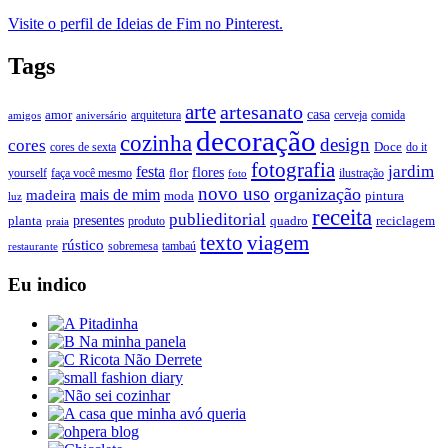
Visite o perfil de Ideias de Fim no Pinterest.
Tags
arte
artesanato
casa
amor
arquitetura
cerveja
comida
amigos
aniversário
decoração
cozinha
design
cores
Doce
cores de sexta
do it
fotografia
jardim
festa
flores
faça você mesmo
flor
ilustração
yourself
foto
novo uso
organização
mais de mim
madeira
moda
pintura
luz
receita
publieditorial
presentes
planta
quadro
produto
reciclagem
praia
texto
viagem
rústico
tambaú
restaurante
sobremesa
Eu indico