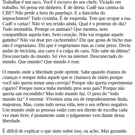
Trabalhar é um saco. Você é escravo do seu chefe. Viciado em
trabalho. Só pensa em dinheiro. É de direta. Cadê sua camisa da
CBF? Não perde a hora do panelaço. E a dancinha do
impeachment? Tudo coxinha. É de esquerda. Tem que ocupar a rua.
Cadê o cartaz? Não vi seu textão ainda. Qual é o protesto do dia?
Tudo mortadela. Protege os animais? Que mentira, nem
compartilhou aquela foto. Sem coração. Não vai resgatar aquele
gatinho? Não vai doar pro cachorrinho? Diz que gosta de bicho mas
não é vegetariano. Diz que é vegetariano mas as come peixe. Devia
andar de bicicleta, seu carro é a culpa do caos. Não sabe da última?
Desconectado do mundo. Só vive na internet. Desconectado do
mundo. Que mundo? Que mundo é esse.
O mundo onde a liberdade pode oprimir. Sabe quando éramos do
crianças e sempre tinha aquele que te chamava de otário porque
você não queria tomar uma cerveja? Porque não queria experimentar
cigarro? Porque nunca tinha mentido pros seus pais? Porque não
queria sair escondido? Mas todo mundo faz. O peso do “todo
mundo faz” é enorme. Vivemos uma era de empoderamento linda,
majestosa. Mas, como tudo nessa vida, tem o seu reflexo negativo.
Um mundo onde as pessoas estão com seu direito de escolha cada
vez mais livre, é justamente onde o julgamento vem diante dessa
liberdade.
É difícil de explicar o que sinto sobre isso, eu acho. Mas gozando